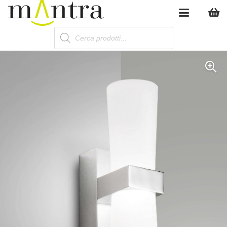
Products
search