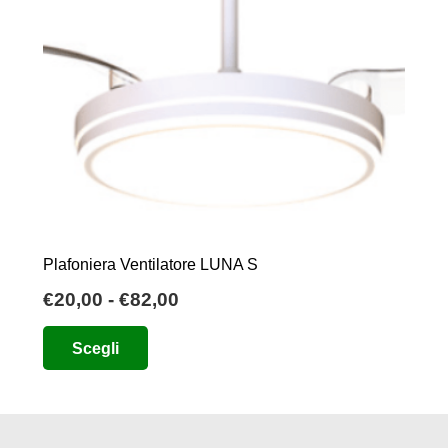
Plafoniera Ventilatore LUNA S
Fascia
€
20,00
-
€
82,00
di
Questo
Scegli
prezzo:
prodotto
da
ha
€20,00
più
a
varianti.