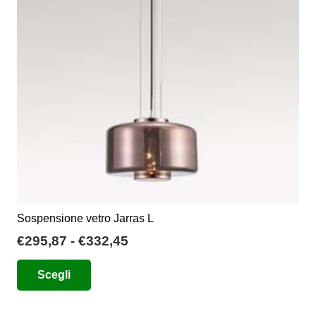
Sospensione vetro Jarras L
Fascia
€
295,87
-
€
332,45
di
Questo
Scegli
prezzo:
prodotto
da
ha
€295,87