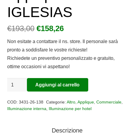
IGLESIAS
Il
Il
€
193,00
€
158,26
prezzo
prezzo
Non esitate a contattare il ns. store. Il personale sarà
originale
attuale
pronto a soddisfare le vostre richieste!
era:
è:
Richiedete un preventivo personalizzato e gratuito,
€193,00.
€158,26.
ottime occasioni vi aspettano!
Applique
Aggiungi al carrello
Alternative:
led
IGLESIAS
COD:
3431-26-138
Categorie:
Altro
,
Applique
,
Commerciale
,
quantità
Illuminazione interna
,
Illuminazione per hotel
Descrizione