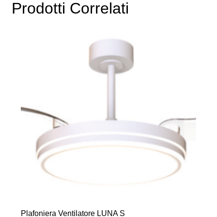
€332,45
Prodotti Correlati
Le
opzioni
possono
essere
scelte
nella
pagina
del
prodotto
Plafoniera Ventilatore LUNA S