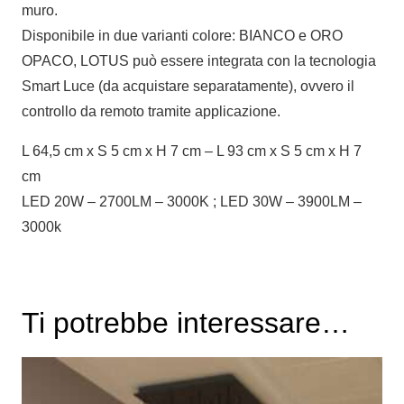
muro.
Disponibile in due varianti colore: BIANCO e ORO
OPACO, LOTUS può essere integrata con la tecnologia
Smart Luce (da acquistare separatamente), ovvero il
controllo da remoto tramite applicazione.
L 64,5 cm x S 5 cm x H 7 cm – L 93 cm x S 5 cm x H 7
cm
LED 20W – 2700LM – 3000K ; LED 30W – 3900LM –
3000k
Ti potrebbe interessare…