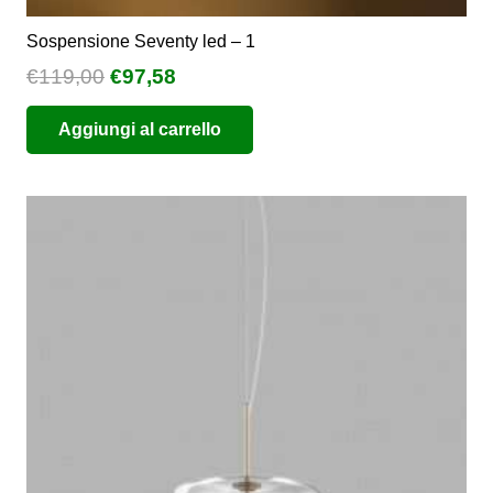
Sospensione Seventy led – 1
Il
Il
€
119,00
€
97,58
prezzo
prezzo
Aggiungi al carrello
originale
attuale
era:
è:
€119,00.
€97,58.