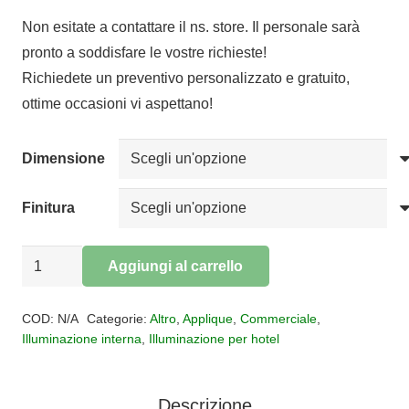
di
Non esitate a contattare il ns. store. Il personale sarà
prezzo:
pronto a soddisfare le vostre richieste!
da
Richiedete un preventivo personalizzato e gratuito,
€183,68
ottime occasioni vi aspettano!
a
€227,14
Dimensione
Finitura
Applique
Aggiungi al carrello
led
Alternative:
LOTUS
COD:
N/A
Categorie:
Altro
,
Applique
,
Commerciale
,
quantità
Illuminazione interna
,
Illuminazione per hotel
Descrizione