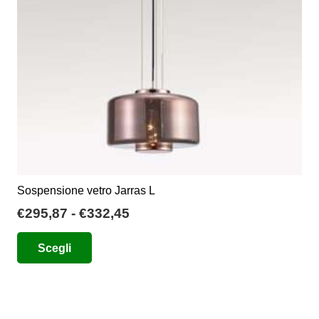
Sospensione vetro Jarras L
Fascia
€
295,87
-
€
332,45
di
Questo
Scegli
prezzo:
prodotto
da
ha
€295,87
più
a
varianti.