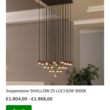
Sospensione SHALLOW 25 LUCI 62W 3000K
Fascia
€
1.804,00
-
€
1.968,00
di
Questo