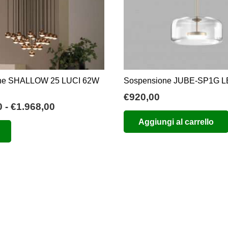
ne SHALLOW 25 LUCI 62W
Sospensione JUBE-SP1G 
€
920,00
Fascia
0
-
€
1.968,00
di
Questo
Aggiungi al carrello
prezzo:
prodotto
da
ha
€1.804,00
più
a
varianti.
€1.968,00
Le
opzioni
possono