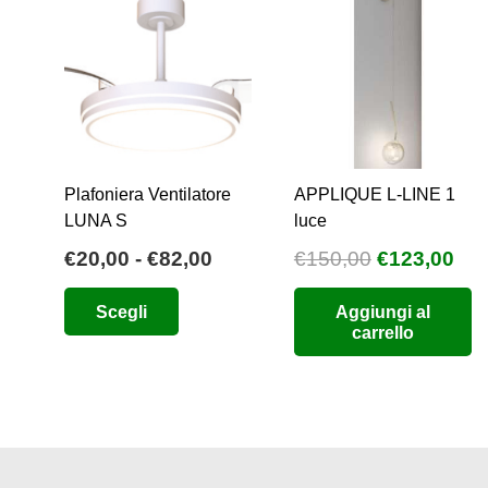
scelte
nella
pagina
del
prodotto
Plafoniera Ventilatore
APPLIQUE L-LINE 1
LUNA S
luce
Fascia
Il
Il
€
20,00
-
€
82,00
€
150,00
€
123,00
di
prezzo
pre
Questo
Scegli
Aggiungi al
prezzo:
originale
att
prodotto
carrello
da
era:
è:
ha
€20,00
€150,00.
€12
più
a
varianti.
€82,00
Le
opzioni