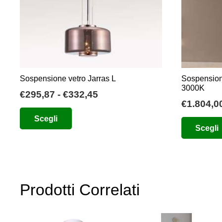
Sospensione vetro Jarras L
Sospensio
3000K
Fascia
€
295,87
-
€
332,45
€
1.804,0
di
Questo
Scegli
prezzo:
prodotto
Scegli
da
ha
€295,87
più
a
varianti.
€332,45
Le
Prodotti Correlati
opzioni
possono
essere