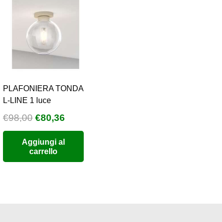
PLAFONIERA TONDA
L-LINE 1 luce
Il
Il
€
98,00
€
80,36
o
prezzo
prezzo
Aggiungi al
e
originale
attuale
carrello
era:
è:
6.
€98,00.
€80,36.