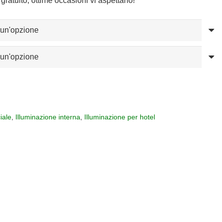
gratuito, ottime occasioni vi aspettano!
iale
,
Illuminazione interna
,
Illuminazione per hotel