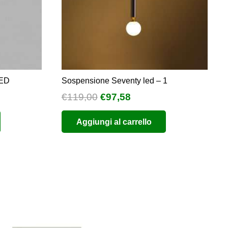
LED
Sospensione Seventy led – 1
Il
Il
€
119,00
€
97,58
prezzo
prezzo
Aggiungi al carrello
originale
attuale
era:
è:
€119,00.
€97,58.