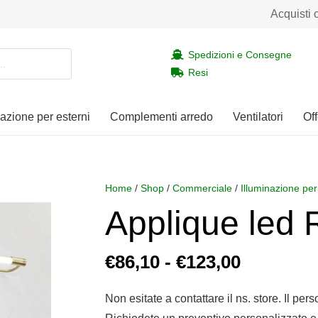
Acquisti 
Spedizioni e Consegne
Resi
nazione per esterni
Complementi arredo
Ventilatori
Off
Home
/
Shop
/
Commerciale
/
Illuminazione per
Applique led
Fascia
€
86,10
-
€
123,00
di
prezzo:
Non esitate a contattare il ns. store. Il per