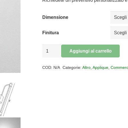
da
Richiedete un preventivo personalizzato e 
€86,10
a
Dimensione
€123,00
Finitura
Applique
Aggiungi al carrello
led
Alternative:
RAPALLO
COD:
N/A
Categorie:
Altro
,
Applique
,
Commerc
quantità