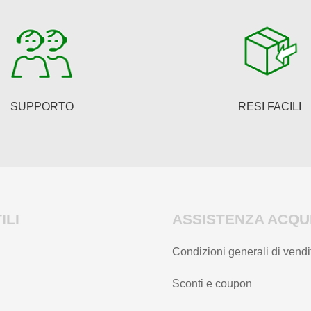
possono
essere
scelte
nella
pagina
del
SUPPORTO
RESI FACILI
prodotto
ILI
ASSISTENZA ACQUI
Condizioni generali di vendi
Sconti e coupon