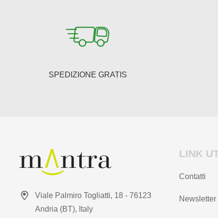
possono
essere
scelte
nella
pagina
del
SPEDIZIONE GRATIS
prodotto
LINK UT
Contatti
Viale Palmiro Togliatti, 18 - 76123
Newsletter
Andria (BT), Italy