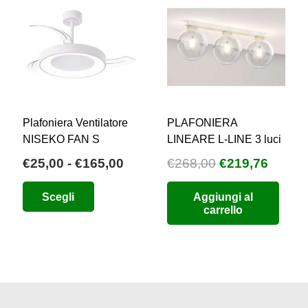
essere
scelte
nella
pagina
del
prodotto
Plafoniera Ventilatore
PLAFONIERA
NISEKO FAN S
LINEARE L-LINE 3 luci
Fascia
Il
Il
€
25,00
-
€
165,00
€
268,00
€
219,76
zzo
di
prezzo
prezz
Questo
Scegli
Aggiungi al
uale
prezzo:
originale
attual
prodotto
carrello
da
era:
è:
ha
3,00.
€25,00
€268,00.
€219,7
più
a
varianti.
€165,00
Le
opzioni