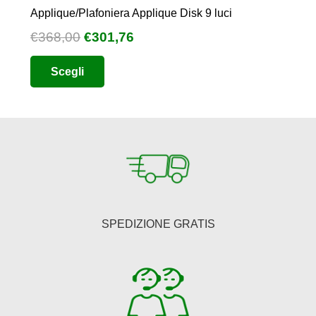
Applique/Plafoniera Applique Disk 9 luci
Il
Il
€
368,00
€
301,76
prezzo
prezzo
Questo
Scegli
originale
attuale
prodotto
era:
è:
ha
€368,00.
€301,76.
più
varianti.
Le
opzioni
possono
essere
SPEDIZIONE GRATIS
scelte
nella
pagina
del
prodotto