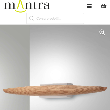
Products
search