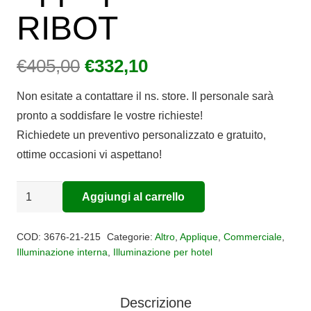
RIBOT
Il
Il
€
405,00
€
332,10
prezzo
prezzo
Non esitate a contattare il ns. store. Il personale sarà
originale
attuale
pronto a soddisfare le vostre richieste!
era:
è:
Richiedete un preventivo personalizzato e gratuito,
€405,00.
€332,10.
ottime occasioni vi aspettano!
Applique
Aggiungi al carrello
Alternative:
led
RIBOT
COD:
3676-21-215
Categorie:
Altro
,
Applique
,
Commerciale
,
quantità
Illuminazione interna
,
Illuminazione per hotel
Descrizione