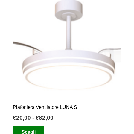
Plafoniera Ventilatore LUNA S
Fascia
€
20,00
-
€
82,00
di
Questo
Scegli
prezzo:
prodotto