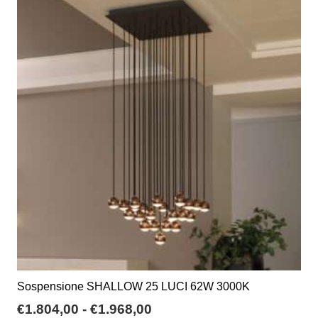
a
varianti.
€332,45
Le
opzioni
possono
essere
scelte
nella
pagina
del
prodotto
Sospensione SHALLOW 25 LUCI 62W 3000K
Fascia
€
1.804,00
-
€
1.968,00