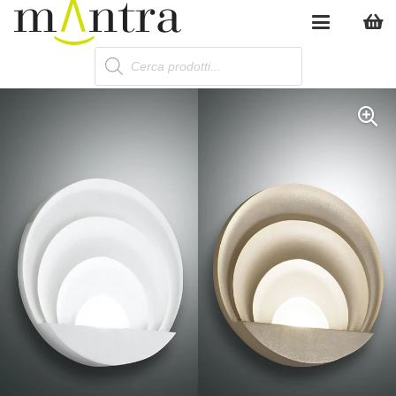
Products
search