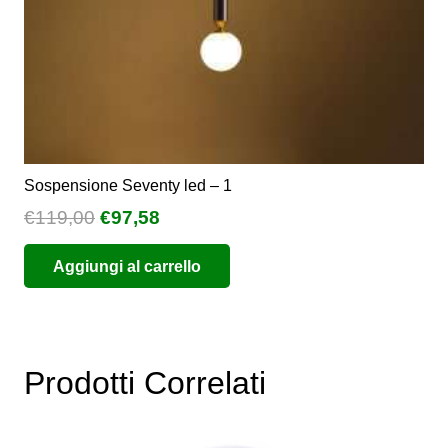
Sospensione Seventy led – 1
Il
Il
€
119,00
€
97,58
prezzo
prezzo
Aggiungi al carrello
originale
attuale
era:
è:
€119,00.
€97,58.
Prodotti Correlati