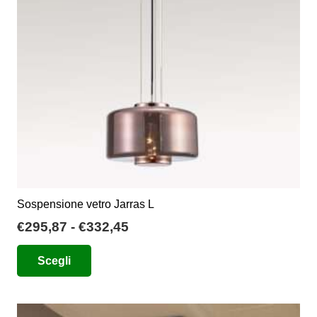
Sospensione vetro Jarras L
Fascia
€
295,87
-
€
332,45
di
Questo
Scegli
prezzo:
prodotto
da
ha
€295,87
più