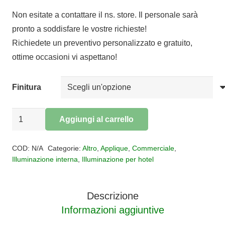
prezzo
prezzo
Non esitate a contattare il ns. store. Il personale sarà
originale
attuale
pronto a soddisfare le vostre richieste!
era:
è:
Richiedete un preventivo personalizzato e gratuito,
€204,00.
€167,28.
ottime occasioni vi aspettano!
Finitura
Applique
Aggiungi al carrello
led
Alternative:
SUNRISE
COD:
N/A
Categorie:
Altro
,
Applique
,
Commerciale
,
quantità
Illuminazione interna
,
Illuminazione per hotel
Descrizione
Informazioni aggiuntive