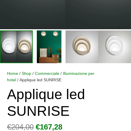
Home
/
Shop
/
Commerciale
/
Illuminazione per
hotel
/ Applique led SUNRISE
Applique led
SUNRISE
Il
Il
€
204,00
€
167,28