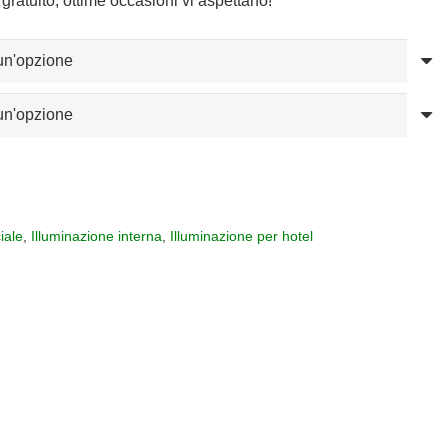
gratuito, ottime occasioni vi aspettano!
iale
,
Illuminazione interna
,
Illuminazione per hotel