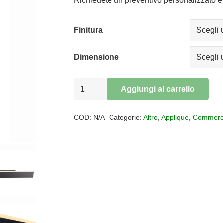
da
Richiedete un preventivo personalizzato e 
€96,25
a
Finitura
€130,78
Dimensione
Applique
Aggiungi al carrello
led
Alternative:
NELSON
COD:
N/A
Categorie:
Altro
,
Applique
,
Commerc
quantità