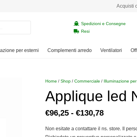
Acquisti 
Spedizioni e Consegne
Resi
nazione per esterni
Complementi arredo
Ventilatori
Off
Home
/
Shop
/
Commerciale
/
Illuminazione per
Applique le
Fascia
€
96,25
-
€
130,78
di
prezzo:
Non esitate a contattare il ns. store. Il per