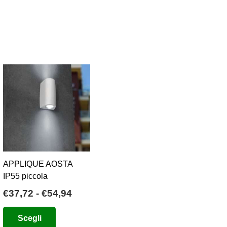
APPLIQUE AOSTA
IP55 piccola
Fascia
€
37,72
-
€
54,94
di
Questo
Scegli
prezzo:
prodotto