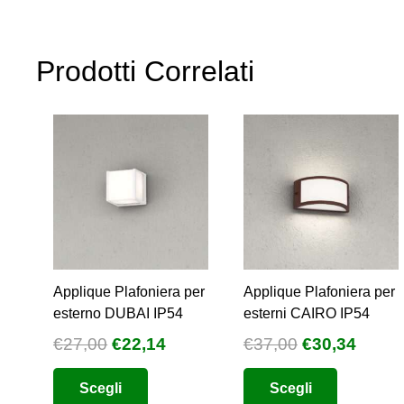
Prodotti Correlati
Applique Plafoniera per
Applique Plafoniera per
esterno DUBAI IP54
esterni CAIRO IP54
Il
Il
Il
Il
€
27,00
€
22,14
€
37,00
€
30,34
prezzo
prezzo
prezzo
prezz
Questo
Questo
Scegli
Scegli
originale
attuale
originale
attual
prodotto
prodotto