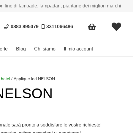
on line di lampade, lampadari, piantane dei migliori marchi
0883 895079
3311066486
erte
Blog
Chi siamo
Il mio account
 hotel
/ Applique led NELSON
d NELSON
sonale sarà pronto a soddisfare le vostre richieste!