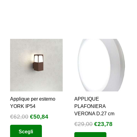
Applique per esterno
APPLIQUE
YORK IP54
PLAFONIERA
VERONA D.27 cm
Il
Il
€
62,00
€
50,84
Il
Il
€
29,00
€
23,78
o
prezzo
prezzo
Questo
prezzo
prezzo
Scegli
e
originale
attuale
Questo
prodotto