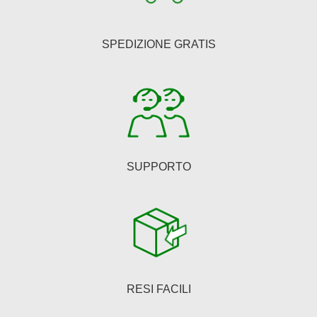
possono
essere
SPEDIZIONE GRATIS
scelte
nella
pagina
del
prodotto
SUPPORTO
RESI FACILI