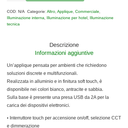
NOXIS
Alternative:
13W
COD:
N/A
Categorie:
Altro
,
Applique
,
Commerciale
,
CCT
Illuminazione interna
,
Illuminazione per hotel
,
Illuminazione
tecnica
2700K-
3000K-
4000K
Descrizione
DIMMERABILE
Informazioni aggiuntive
quantità
Un’applique pensata per ambienti che richiedono
soluzioni discrete e multifunzionali.
Realizzata in alluminio e in finitura soft touch, è
disponibile nei colori bianco, antracite e sabbia.
Sulla base è presente una presa USB da 2A per la
carica dei dispositivi elettronici.
• Interruttore touch per accensione on/off, selezione CCT
e dimmerazione