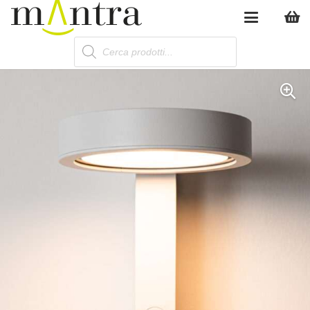
Products
search