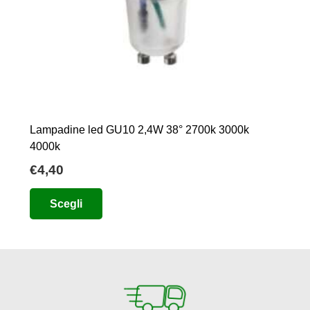
Lampadine led GU10 2,4W 38° 2700k 3000k
4000k
€
4,40
Questo
Scegli
prodotto
ha
più
varianti.
Le
opzioni