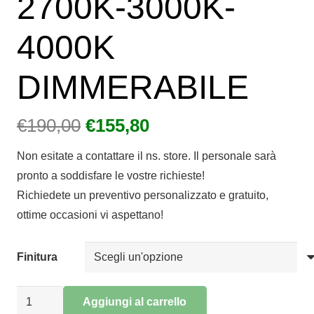
2700K-3000K-
4000K
DIMMERABILE
Il
Il
€
190,00
€
155,80
prezzo
prezzo
Non esitate a contattare il ns. store. Il personale sarà
originale
attuale
pronto a soddisfare le vostre richieste!
era:
è:
Richiedete un preventivo personalizzato e gratuito,
€190,00.
€155,80.
ottime occasioni vi aspettano!
Finitura
APPLIQUE
Aggiungi al carrello