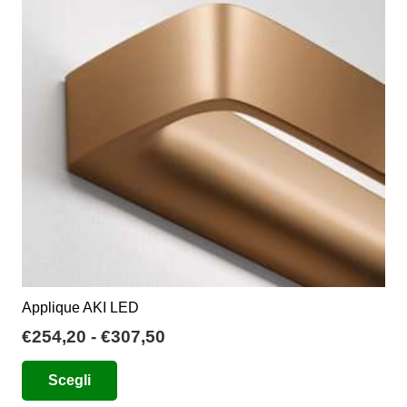
Applique AKI LED
Fascia
€
254,20
-
€
307,50
di
Questo
Scegli
prezzo:
prodotto
da