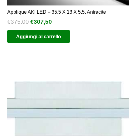
Applique AKI LED – 35.5 X 13 X 5.5, Antracite
Il
Il
€
375,00
€
307,50
prezzo
prezzo
Aggiungi al carrello
originale
attuale
era:
è:
€375,00.
€307,50.