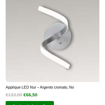
Le
opzioni
possono
essere
scelte
nella
pagina
del
prodotto
Applique LED Nur – Argento cromato, No
Il
Il
€
133,00
€
66,50
prezzo
prezzo