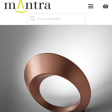
Products
search