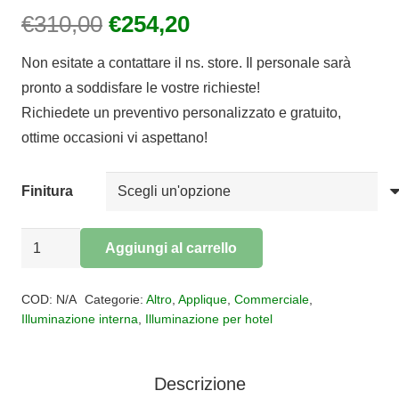
Il
Il
€
310,00
€
254,20
prezzo
prezzo
Non esitate a contattare il ns. store. Il personale sarà
originale
attuale
pronto a soddisfare le vostre richieste!
era:
è:
Richiedete un preventivo personalizzato e gratuito,
€310,00.
€254,20.
ottime occasioni vi aspettano!
Finitura
Applique
Aggiungi al carrello
OLO
Alternative:
LED
COD:
N/A
Categorie:
Altro
,
Applique
,
Commerciale
,
33W
Illuminazione interna
,
Illuminazione per hotel
quantità
Descrizione