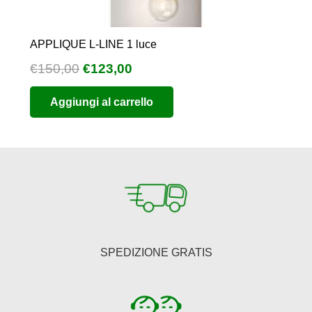
APPLIQUE L-LINE 1 luce
Il
Il
€
150,00
€
123,00
prezzo
prezzo
Aggiungi al carrello
originale
attuale
era:
è:
€150,00.
€123,00.
SPEDIZIONE GRATIS