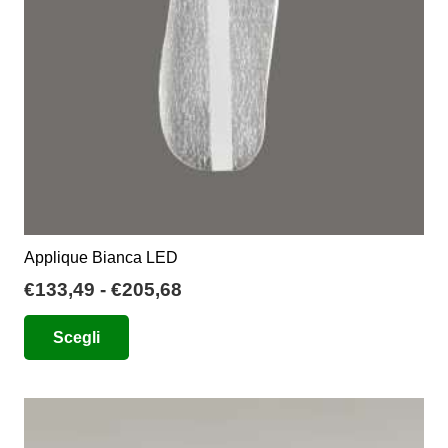
Applique Bianca LED
Fascia
€
133,49
-
€
205,68
di
Questo
Scegli
prezzo:
prodotto
da
ha
€133,49
più
a
varianti.
€205,68