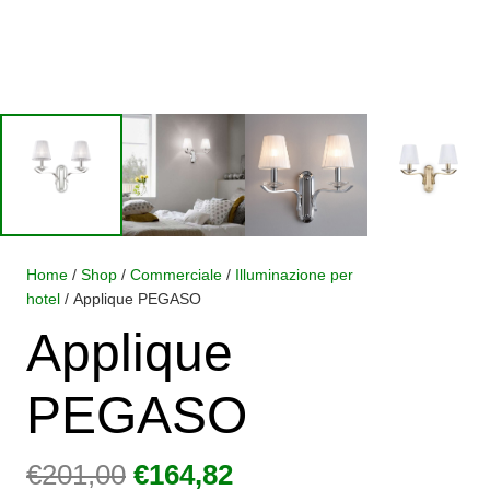
Home
/
Shop
/
Commerciale
/
Illuminazione per
hotel
/ Applique PEGASO
Applique
PEGASO
Il
Il
€
201,00
€
164,82