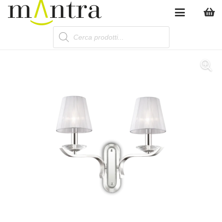
Products
search