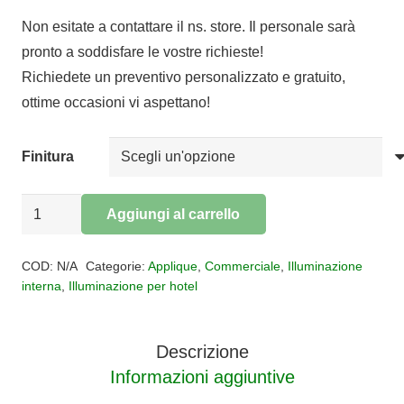
prezzo
prezzo
Non esitate a contattare il ns. store. Il personale sarà
originale
attuale
pronto a soddisfare le vostre richieste!
era:
è:
Richiedete un preventivo personalizzato e gratuito,
€201,00.
€164,82.
ottime occasioni vi aspettano!
Finitura
Applique
Aggiungi al carrello
PEGASO
Alternative:
quantità
COD:
N/A
Categorie:
Applique
,
Commerciale
,
Illuminazione
interna
,
Illuminazione per hotel
Descrizione
Informazioni aggiuntive