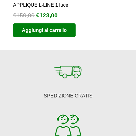
APPLIQUE L-LINE 1 luce
Il
Il
€
150,00
€
123,00
prezzo
prezzo
Aggiungi al carrello
originale
attuale
era:
è:
€150,00.
€123,00.
SPEDIZIONE GRATIS