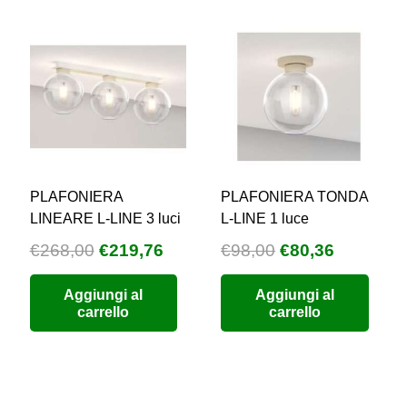
PLAFONIERA
PLAFONIERA TONDA
LINEARE L-LINE 3 luci
L-LINE 1 luce
cia
Il
Il
Il
Il
€
268,00
€
219,76
€
98,00
€
80,36
prezzo
prezzo
prezzo
prezzo
Aggiungi al
Aggiungi al
zzo:
originale
attuale
originale
attuale
carrello
carrello
era:
è:
era:
è:
,00
€268,00.
€219,76.
€98,00.
€80,36.
5,00