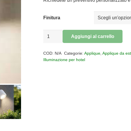
era:
è:
Richiedete un preventivo personalizzato e 
€48,60.
€39,85.
Finitura
Applique
Aggiungi al carrello
per
Alternative:
esterni
COD:
N/A
Categorie:
Applique
,
Applique da es
XENO
Illuminazione per hotel
IP44
quantità