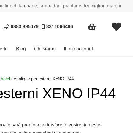
on line di lampade, lampadari, piantane dei migliori marchi
0883 895079
3311066486
erte
Blog
Chi siamo
Il mio account
 hotel
/ Applique per esterni XENO IP44
esterni XENO IP44
sonale sarà pronto a soddisfare le vostre richieste!