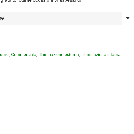
gratuito, ottime occasioni vi aspettano!
terno
,
Commerciale
,
Illuminazione esterna
,
Illuminazione interna
,