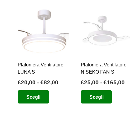
Plafoniera Ventilatore
Plafoniera Ventilatore
LUNA S
NISEKO FAN S
Fascia
Fas
€
20,00
-
€
82,00
€
25,00
-
€
165,00
di
di
Questo
Questo
Scegli
Scegli
prezzo:
pre
prodotto
prodotto
da
da
ha
ha
€20,00
€25
più
più
a
a
varianti.
varianti.
€82,00
€16
Le
Le