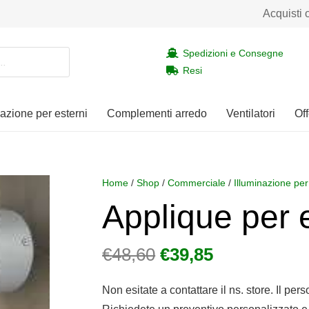
Acquisti 
Spedizioni e Consegne
Resi
nazione per esterni
Complementi arredo
Ventilatori
Off
Home
/
Shop
/
Commerciale
/
Illuminazione per
Applique per 
Il
Il
€
48,60
€
39,85
prezzo
prezzo
originale
attuale
Non esitate a contattare il ns. store. Il per