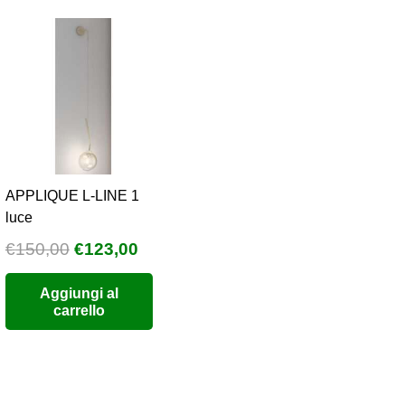
APPLIQUE L-LINE 1
luce
Il
Il
€
150,00
€
123,00
prezzo
prezzo
Aggiungi al
originale
attuale
carrello
era:
è:
€150,00.
€123,00.