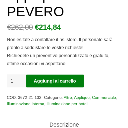
PEVERO
Il
Il
€
262,00
€
214,84
prezzo
prezzo
Non esitate a contattare il ns. store. Il personale sarà
originale
attuale
pronto a soddisfare le vostre richieste!
era:
è:
Richiedete un preventivo personalizzato e gratuito,
€262,00.
€214,84.
ottime occasioni vi aspettano!
Applique
Aggiungi al carrello
Alternative:
PEVERO
quantità
COD:
3672-21-132
Categorie:
Altro
,
Applique
,
Commerciale
,
Illuminazione interna
,
Illuminazione per hotel
Descrizione