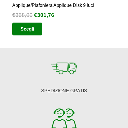
Applique/Plafoniera Applique Disk 9 luci
Il
Il
€
368,00
€
301,76
prezzo
prezzo
Questo
Scegli
originale
attuale
prodotto
era:
è:
ha
€368,00.
€301,76.
più
varianti.
Le
opzioni
possono
essere
SPEDIZIONE GRATIS
scelte
nella
pagina
del
prodotto