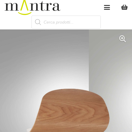
Products
search