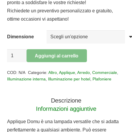
pronto a soddisfare le vostre richieste!
da
Richiedete un preventivo personalizzato e gratuito,
€86,10
ottime occasioni vi aspettano!
a
€103,32
Dimensione
Applique
Aggiungi al carrello
Plafoniera
Alternative:
DOMU
COD:
N/A
Categorie:
Altro
,
Applique
,
Arredo
,
Commerciale
,
quantità
Illuminazione interna
,
Illuminazione per hotel
,
Plafoniere
Descrizione
Informazioni aggiuntive
Applique Domu è una lampada versatile che si adatta
perfettamente a qualsiasi ambiente. Può essere