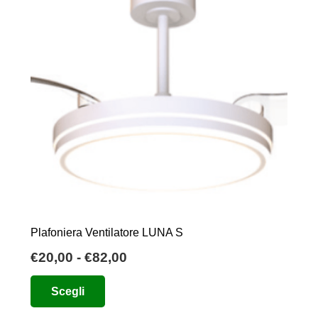
Plafoniera Ventilatore LUNA S
Fascia
€
20,00
-
€
82,00
di
Questo
Scegli
prezzo:
prodotto
da
ha