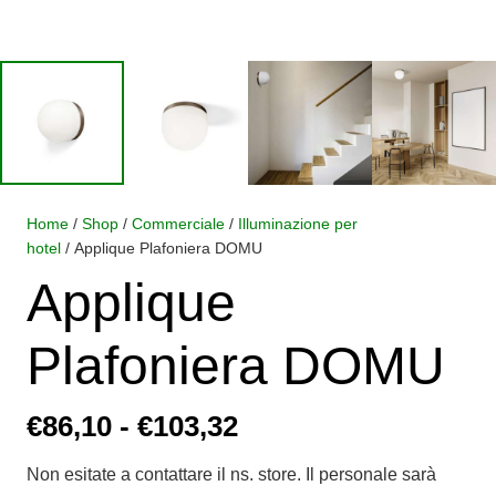
Home
/
Shop
/
Commerciale
/
Illuminazione per
hotel
/ Applique Plafoniera DOMU
Applique
Plafoniera DOMU
Fascia
€
86,10
-
€
103,32
di
Non esitate a contattare il ns. store. Il personale sarà
prezzo: