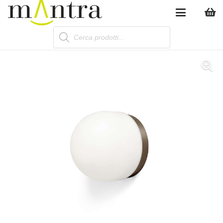
Products
search