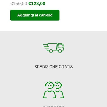
Il
Il
€
150,00
€
123,00
prezzo
prezzo
Aggiungi al carrello
originale
attuale
era:
è:
€150,00.
€123,00.
SPEDIZIONE GRATIS