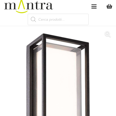
Products
search