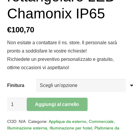
Chamonix IP65
€
100,70
Non esitate a contattare il ns. store. Il personale sarà
pronto a soddisfare le vostre richieste!
Richiedete un preventivo personalizzato e gratuito,
ottime occasioni vi aspettano!
Finitura
Applique
Aggiungi al carrello
Plafoniera
Alternative:
rettangolare
COD:
N/A
Categorie:
Applique da esterno
,
Commerciale
,
LED
Illuminazione esterna
,
Illuminazione per hotel
,
Plafoniere da