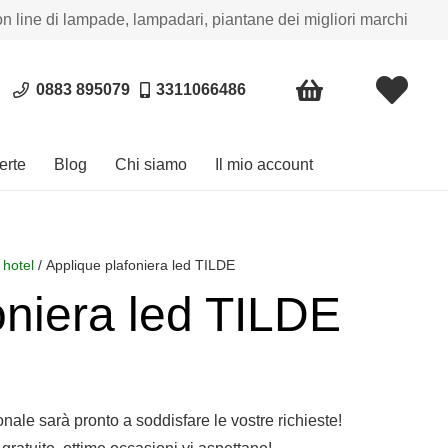
on line di lampade, lampadari, piantane dei migliori marchi
0883 895079
3311066486
erte
Blog
Chi siamo
Il mio account
 hotel
/ Applique plafoniera led TILDE
oniera led TILDE
sonale sarà pronto a soddisfare le vostre richieste!