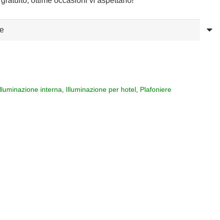
gratuito, ottime occasioni vi aspettano!
Illuminazione interna
,
Illuminazione per hotel
,
Plafoniere