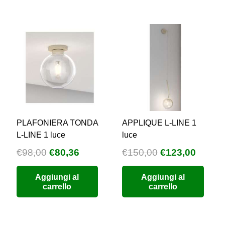
PLAFONIERA TONDA
APPLIQUE L-LINE 1
L-LINE 1 luce
luce
Il
Il
Il
Il
€
98,00
€
80,36
€
150,00
€
123,00
zzo
prezzo
prezzo
prezzo
prezz
Aggiungi al
Aggiungi al
uale
originale
attuale
originale
attual
carrello
carrello
era:
è:
era:
è:
9,76.
€98,00.
€80,36.
€150,00.
€123,0