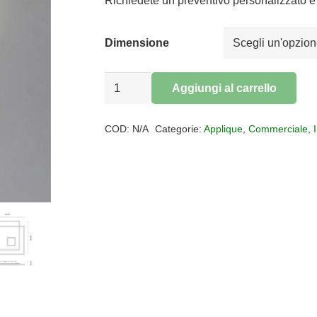
da
Richiedete un preventivo personalizzato e 
€102,50
a
Dimensione
€148,42
Applique
Aggiungi al carrello
plafoniera
Alternative:
led
COD:
N/A
Categorie:
Applique
,
Commerciale
,
TILDE
quantità