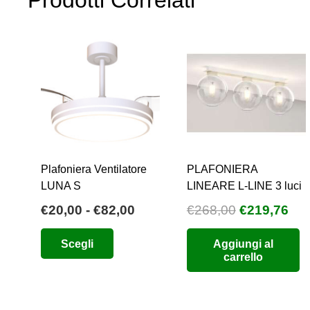
Prodotti Correlati
Plafoniera Ventilatore
PLAFONIERA
LUNA S
LINEARE L-LINE 3 luci
Fascia
Il
Il
€
20,00
-
€
82,00
€
268,00
€
219,76
di
prezzo
pre
Questo
Scegli
Aggiungi al
prezzo:
originale
att
prodotto
carrello
da
era:
è:
ha
€20,00
€268,00.
€21
più
a
varianti.