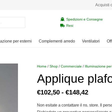
Acquisti 
Spedizioni e Consegne
Resi
nazione per esterni
Complementi arredo
Ventilatori
Off
Home
/
Shop
/
Commerciale
/
Illuminazione per
Applique plaf
Fascia
€
102,50
-
€
148,42
di
prezzo:
Non esitate a contattare il ns. store. Il per