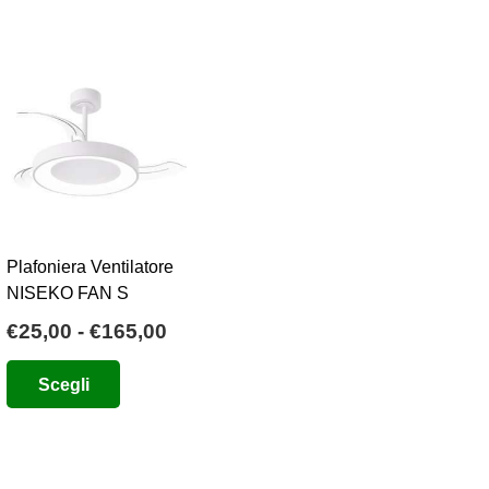
Plafoniera Ventilatore
NISEKO FAN S
Fascia
€
25,00
-
€
165,00
o
di
Questo
Scegli
e
prezzo:
prodotto
da
ha
0.
€25,00
più
a
varianti.