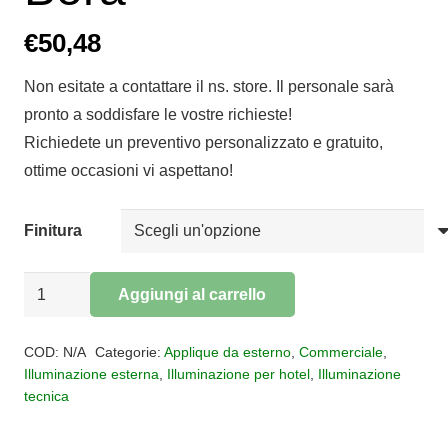
€
50,48
Non esitate a contattare il ns. store. Il personale sarà
pronto a soddisfare le vostre richieste!
Richiedete un preventivo personalizzato e gratuito,
ottime occasioni vi aspettano!
Finitura
Applique
Aggiungi al carrello
quadrata
Alternative:
per
COD:
N/A
Categorie:
Applique da esterno
,
Commerciale
,
esterni
Illuminazione esterna
,
Illuminazione per hotel
,
Illuminazione
tecnica
LED
Bora