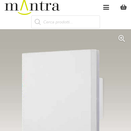
Products
search