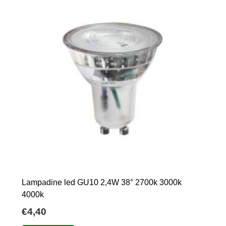
Lampadine led GU10 2,4W 38° 2700k 3000k
4000k
€
4,40
Questo