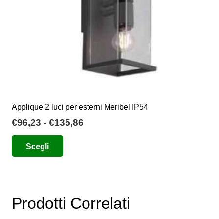
pagina
del
prodotto
Applique 2 luci per esterni Meribel IP54
Fascia
€
96,23
-
€
135,86
di
Questo
Scegli
prezzo:
prodotto
da
ha
€96,23
più
a
varianti.
€135,86
Prodotti Correlati
Le
opzioni