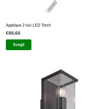
Applique 2 luci LED Torch
€
88,66
Questo
Scegli
prodotto
ha
più
varianti.
Le
opzioni
possono
essere
scelte
nella