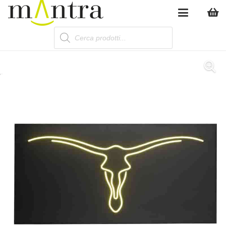
Products
search