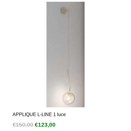
possono
essere
scelte
nella
pagina
del
prodotto
APPLIQUE L-LINE 1 luce
Il
Il
€
150,00
€
123,00