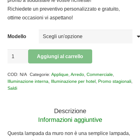
pronto a soddisfare le vostre richieste!
da
Richiedete un preventivo personalizzato e gratuito,
€145,00
ottime occasioni vi aspettano!
a
€147,50
Modello
Quadro
Aggiungi al carrello
led
Alternative:
Trazos
COD:
N/A
Categorie:
Applique
,
Arredo
,
Commerciale
,
quantità
Illuminazione interna
,
Illuminazione per hotel
,
Promo stagionali
,
Saldi
Descrizione
Informazioni aggiuntive
Questa lampada da muro non è una semplice lampada,