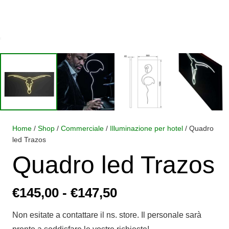
Home
/
Shop
/
Commerciale
/
Illuminazione per hotel
/ Quadro
led Trazos
Quadro led Trazos
Fascia
€
145,00
-
€
147,50
di
Non esitate a contattare il ns. store. Il personale sarà
prezzo: