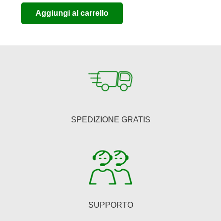
prezzo
prezzo
Aggiungi al carrello
originale
attuale
era:
è:
€150,00.
€123,00.
SPEDIZIONE GRATIS
SUPPORTO