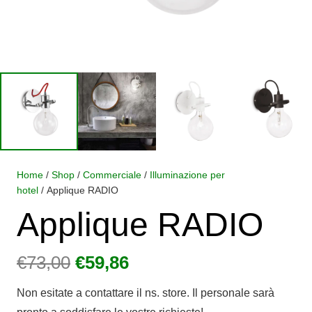
Home
/
Shop
/
Commerciale
/
Illuminazione per
hotel
/ Applique RADIO
Applique RADIO
Il
Il
€
73,00
€
59,86
prezzo
prezzo
Non esitate a contattare il ns. store. Il personale sarà
originale
attuale