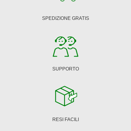
possono
essere
SPEDIZIONE GRATIS
scelte
nella
pagina
del
prodotto
SUPPORTO
RESI FACILI