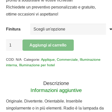
pronto a soddisfare le vostre richieste!
era:
è:
Richiedete un preventivo personalizzato e gratuito,
€73,00.
€59,86.
ottime occasioni vi aspettano!
Finitura
Applique
Aggiungi al carrello
RADIO
Alternative:
quantità
COD:
N/A
Categorie:
Applique
,
Commerciale
,
Illuminazione
interna
,
Illuminazione per hotel
Descrizione
Informazioni aggiuntive
Originale. Divertente. Orientabile. Inseribile
singolarmente o in più elementi. Radio è la lampada da