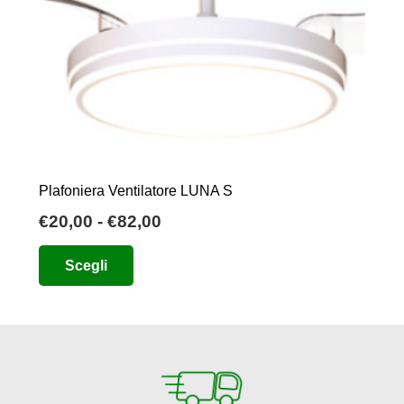
Plafoniera Ventilatore LUNA S
Fascia
€
20,00
-
€
82,00
di
Questo
Scegli
prezzo:
prodotto
da
ha
€20,00
più
a
varianti.
€82,00
Le
opzioni