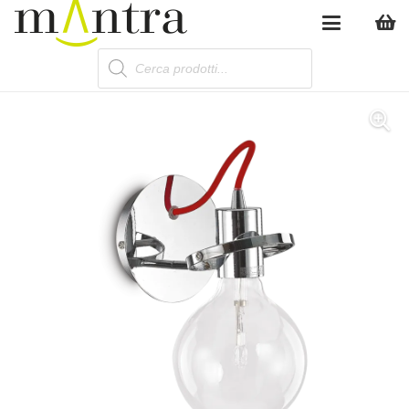
Products
search