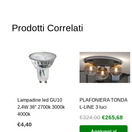
Prodotti Correlati
Lampadine led GU10
PLAFONIERA TONDA
2,4W 38° 2700k 3000k
L-LINE 3 luci
4000k
Il
Il
€
324,00
€
265,68
€
4,40
prezzo
pre
Aggiungi al