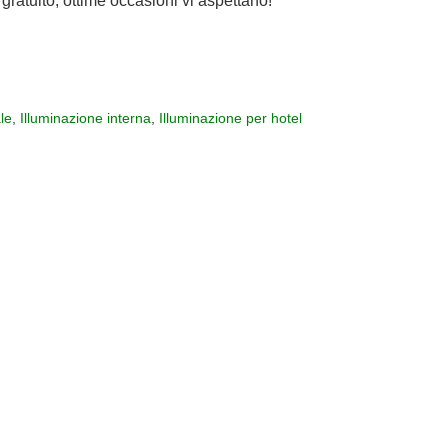
gratuito, ottime occasioni vi aspettano!
le
,
Illuminazione interna
,
Illuminazione per hotel