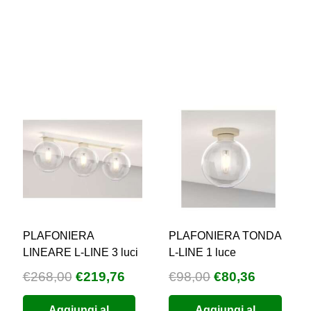
PLAFONIERA
PLAFONIERA TONDA
LINEARE L-LINE 3 luci
L-LINE 1 luce
Il
Il
Il
Il
€
268,00
€
219,76
€
98,00
€
80,36
zzo
prezzo
prezzo
prezzo
prezzo
Aggiungi al
Aggiungi al