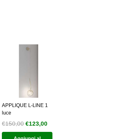
APPLIQUE L-LINE 1
luce
Il
Il
€
150,00
€
123,00
prezzo
prezzo
Aggiungi al