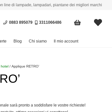
on line di lampade, lampadari, piantane dei migliori marchi
0883 895079
3311066486
erte
Blog
Chi siamo
Il mio account
 hotel
/ Applique RETRO’
TRO’
sonale sarà pronto a soddisfare le vostre richieste!