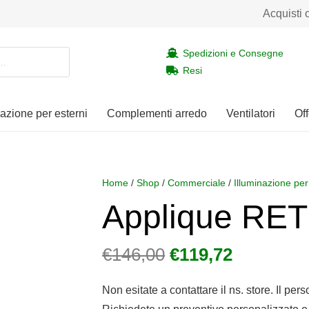
Acquisti 
Spedizioni e Consegne
Resi
nazione per esterni
Complementi arredo
Ventilatori
Off
Home
/
Shop
/
Commerciale
/
Illuminazione per
Applique RE
Il
Il
€
146,00
€
119,72
prezzo
prezzo
originale
attuale
Non esitate a contattare il ns. store. Il per