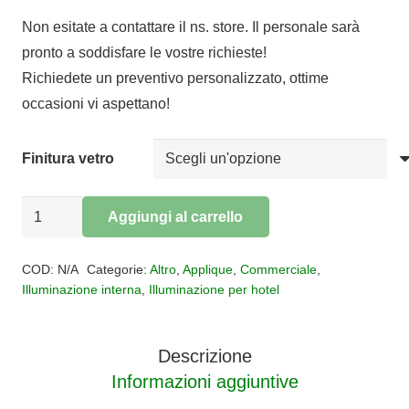
prezzo
prezzo
Non esitate a contattare il ns. store. Il personale sarà
originale
attuale
pronto a soddisfare le vostre richieste!
era:
è:
Richiedete un preventivo personalizzato, ottime
€148,00.
€121,36.
occasioni vi aspettano!
Finitura vetro
APPLIQUE
Aggiungi al carrello
WAX
Alternative:
metallo
COD:
N/A
Categorie:
Altro
,
Applique
,
Commerciale
,
cromo
Illuminazione interna
,
Illuminazione per hotel
quantità
Descrizione
Informazioni aggiuntive