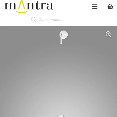
Products
search