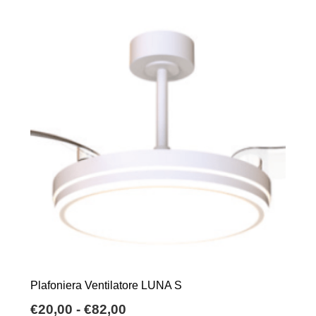
Plafoniera Ventilatore LUNA S
Fascia
€
20,00
-
€
82,00