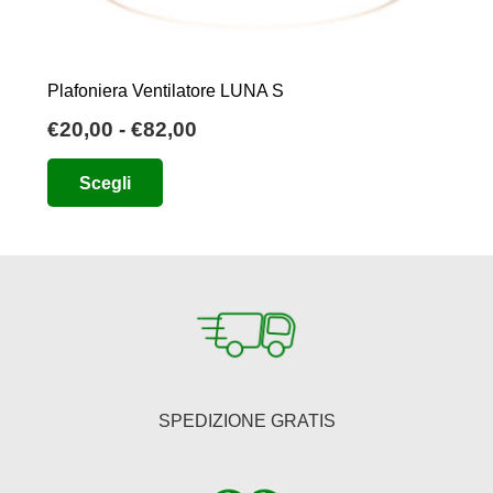
Plafoniera Ventilatore LUNA S
Fascia
€
20,00
-
€
82,00
di
Questo
Scegli
prezzo:
prodotto
da
ha
€20,00
più
a
varianti.
€82,00
Le
opzioni
possono
essere
SPEDIZIONE GRATIS
scelte
nella