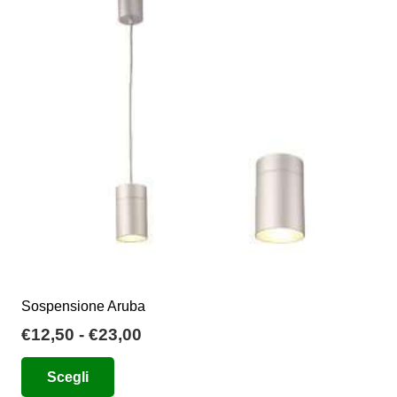
Sospensione Aruba
Fascia
€
12,50
-
€
23,00
di
Questo
Scegli
prezzo:
prodotto