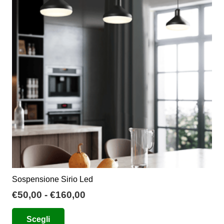
opzioni
possono
essere
scelte
nella
pagina
del
prodotto
Sospensione Sirio Led
Fascia
€
50,00
-
€
160,00
di
Questo
Scegli
prezzo:
prodotto