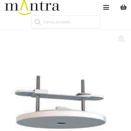
Products
search