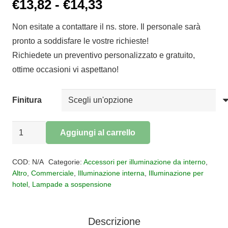
Fascia
€
13,82
-
€
14,33
di
Non esitate a contattare il ns. store. Il personale sarà
prezzo:
pronto a soddisfare le vostre richieste!
da
Richiedete un preventivo personalizzato e gratuito,
€13,82
ottime occasioni vi aspettano!
a
€14,33
Finitura
Rosone
Aggiungi al carrello
incasso
Alternative:
quantità
COD:
N/A
Categorie:
Accessori per illuminazione da interno
,
Altro
,
Commerciale
,
Illuminazione interna
,
Illuminazione per
hotel
,
Lampade a sospensione
Descrizione