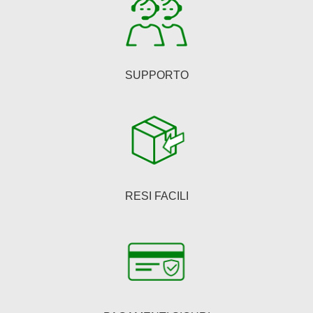
pagina
del
prodotto
SUPPORTO
RESI FACILI