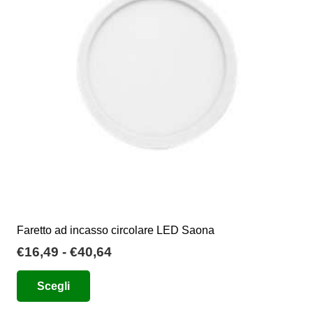
possono
essere
scelte
nella
pagina
del
prodotto
Faretto ad incasso circolare LED Saona
Fascia
€
16,49
-
€
40,64
di
Questo
Scegli
prezzo:
prodotto
da
ha