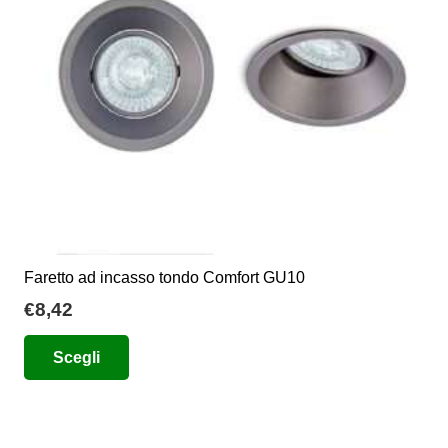
Faretto ad incasso tondo Comfort GU10
€
8,42
Questo
Scegli
prodotto
ha
più
varianti.