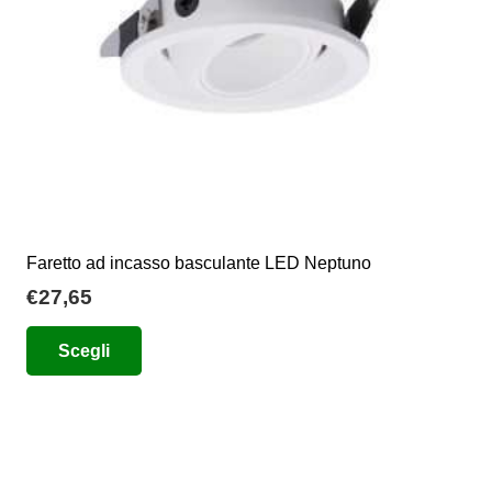
nella
pagina
del
prodotto
Faretto ad incasso basculante LED Neptuno
€
27,65
Questo
Scegli
prodotto
ha
più
varianti.
Le