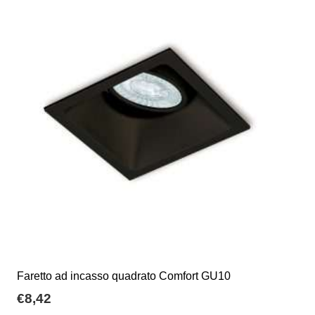
Le
opzioni
possono
essere
scelte
nella
pagina
del
prodotto
Faretto ad incasso quadrato Comfort GU10
€
8,42