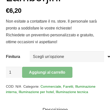
€
6,20
Non esitate a contattare il ns. store. Il personale sarà
pronto a soddisfare le vostre richieste!
Richiedete un preventivo personalizzato e gratuito,
ottime occasioni vi aspettano!
Finitura
Faretto
Aggiungi al carrello
ad
Alternative:
incasso
COD:
N/A
Categorie:
Commerciale
,
Faretti
,
Illuminazione
quadrato
interna
,
Illuminazione per hotel
,
Illuminazione tecnica
Lamborjini
quantità
Descrizione