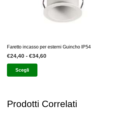
prodotto
Faretto incasso per esterni Guincho IP54
Fascia
€
24,40
-
€
34,60
di
Questo
Scegli
prezzo:
prodotto
da
ha
€24,40
più
a
varianti.
€34,60
Prodotti Correlati
Le
opzioni
possono
essere