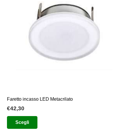
opzioni
possono
essere
scelte
nella
pagina
del
prodotto
Faretto incasso LED Metacrilato
€
42,30
Questo
Scegli
prodotto