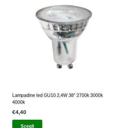
scelte
nella
pagina
del
prodotto
Lampadine led GU10 2,4W 38° 2700k 3000k
4000k
€
4,40
Questo
Scegli
prodotto