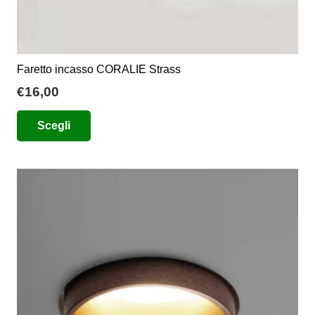
Faretto incasso CORALIE Strass
€
16,00
Questo
Scegli
prodotto
ha
più
varianti.
Le
opzioni
possono
essere
scelte
nella