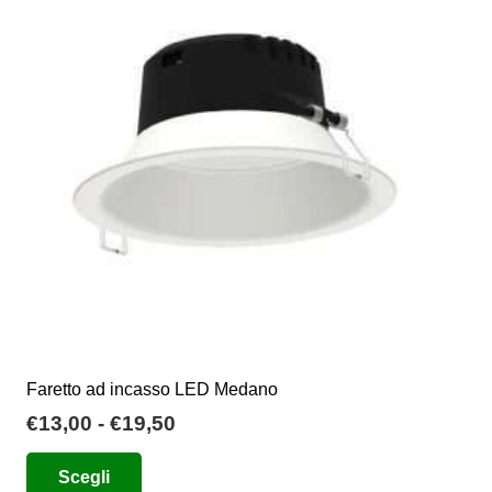
opzioni
possono
essere
scelte
nella
pagina
del
prodotto
Faretto ad incasso LED Medano
Fascia
€
13,00
-
€
19,50
di
Questo
Scegli
prezzo:
prodotto