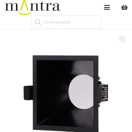
Products
search