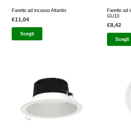
Faretto ad incasso Atlantis
Faretto ad 
GU10
€
11,04
€
8,42
Questo
Scegli
prodotto
Scegli
ha
più
varianti.
Le
opzioni
possono
essere
scelte
nella
pagina
del