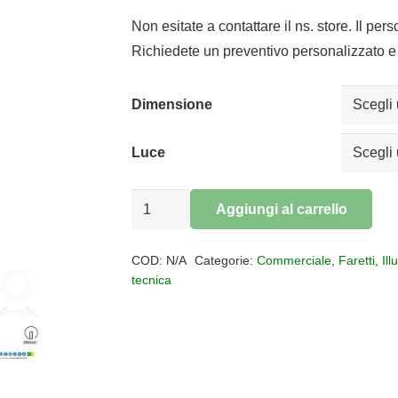
di
prezzo:
Non esitate a contattare il ns. store. Il per
da
Richiedete un preventivo personalizzato e 
€16,49
a
Dimensione
€40,64
Luce
Faretto
Aggiungi al carrello
ad
Alternative:
incasso
COD:
N/A
Categorie:
Commerciale
,
Faretti
,
Il
circolare
tecnica
LED
Saona
quantità