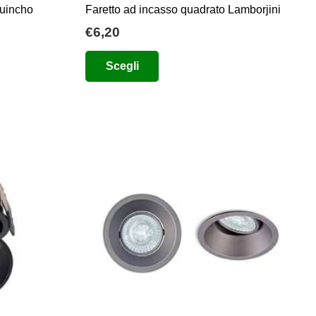
Guincho
Faretto ad incasso quadrato Lamborjini
€
6,20
Questo
Scegli
prodotto
ha
più
varianti.
Le
opzioni
possono
essere
scelte
nella
pagina
del
prodotto