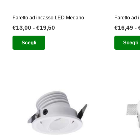
prodotto
Faretto ad incasso LED Medano
Faretto ad 
Fascia
€
13,00
-
€
19,50
€
16,49
-
di
Questo
Scegli
Scegli
prezzo:
prodotto
da
ha
€13,00
più
a
varianti.
€19,50
Le
opzioni
possono
essere
scelte
nella
pagina