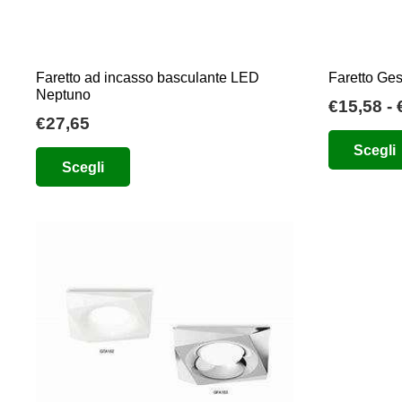
del
prodotto
Faretto ad incasso basculante LED
Faretto Ge
Neptuno
€
15,58
-
€
27,65
Questo
Scegli
Scegli
prodotto
ha
più
varianti.
Le
opzioni
possono
essere
scelte
nella