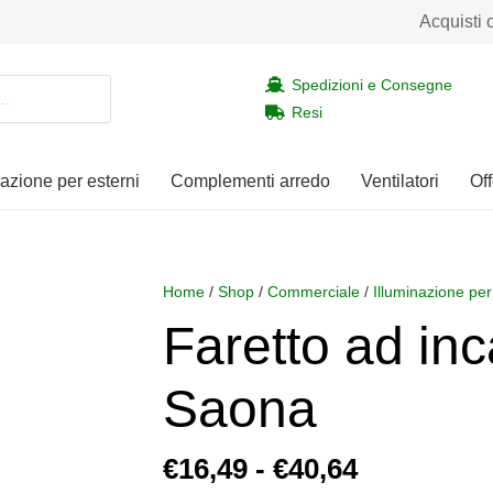
Acquisti 
Spedizioni e Consegne
Resi
nazione per esterni
Complementi arredo
Ventilatori
Off
Home
/
Shop
/
Commerciale
/
Illuminazione per
Faretto ad in
Saona
Fascia
€
16,49
-
€
40,64