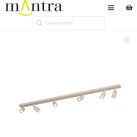
Products
search