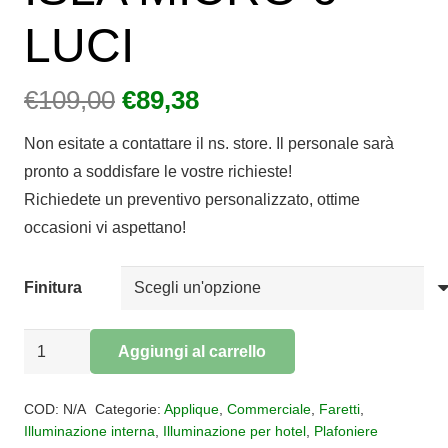
LUCI
Il
Il
€
109,00
€
89,38
prezzo
prezzo
Non esitate a contattare il ns. store. Il personale sarà
originale
attuale
pronto a soddisfare le vostre richieste!
era:
è:
Richiedete un preventivo personalizzato, ottime
€109,00.
€89,38.
occasioni vi aspettano!
Finitura
FARETTO
Aggiungi al carrello
ORIENTABILE
Alternative:
ISLA
COD:
N/A
Categorie:
Applique
,
Commerciale
,
Faretti
,
MICRO
Illuminazione interna
,
Illuminazione per hotel
,
Plafoniere