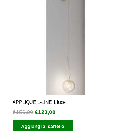
APPLIQUE L-LINE 1 luce
Il
Il
€
150,00
€
123,00
prezzo
prezzo
Aggiungi al carrello
originale
attuale