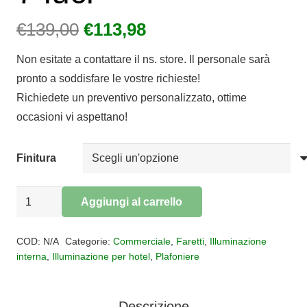
Il
Il
€
139,00
€
113,98
prezzo
prezzo
Non esitate a contattare il ns. store. Il personale sarà
originale
attuale
pronto a soddisfare le vostre richieste!
era:
è:
Richiedete un preventivo personalizzato, ottime
€139,00.
€113,98.
occasioni vi aspettano!
Finitura
PLAFONIERA
Aggiungi al carrello
FARETTO
Alternative:
KORA
COD:
N/A
Categorie:
Commerciale
,
Faretti
,
Illuminazione
7
interna
,
Illuminazione per hotel
,
Plafoniere
luci
quantità
Descrizione