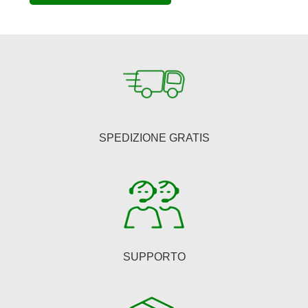
era:
è:
€150,00.
€123,00.
SPEDIZIONE GRATIS
SUPPORTO