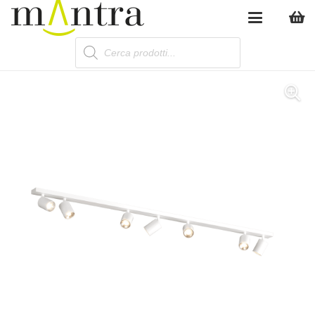
Products
search