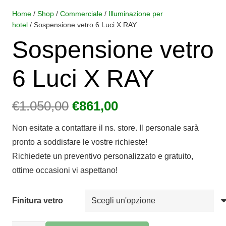
Home
/
Shop
/
Commerciale
/
Illuminazione per
hotel
/ Sospensione vetro 6 Luci X RAY
Sospensione vetro
6 Luci X RAY
Il
Il
€
1.050,00
€
861,00
prezzo
prezzo
Non esitate a contattare il ns. store. Il personale sarà
originale
attuale
pronto a soddisfare le vostre richieste!
era:
è:
Richiedete un preventivo personalizzato e gratuito,
€1.050,00.
€861,00.
ottime occasioni vi aspettano!
Finitura vetro