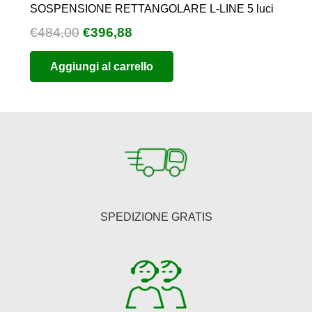
SOSPENSIONE RETTANGOLARE L-LINE 5 luci
Il
Il
€
484,00
€
396,88
prezzo
prezzo
Aggiungi al carrello
originale
attuale
era:
è:
€484,00.
€396,88.
SPEDIZIONE GRATIS