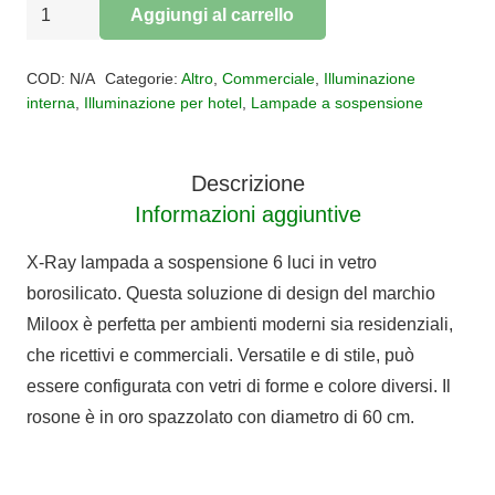
Sospensione
Aggiungi al carrello
vetro
Alternative:
6
COD:
N/A
Categorie:
Altro
,
Commerciale
,
Illuminazione
Luci
interna
,
Illuminazione per hotel
,
Lampade a sospensione
X
RAY
Descrizione
quantità
Informazioni aggiuntive
X-Ray lampada a sospensione 6 luci in vetro
borosilicato. Questa soluzione di design del marchio
Miloox è perfetta per ambienti moderni sia residenziali,
che ricettivi e commerciali. Versatile e di stile, può
essere configurata con vetri di forme e colore diversi. Il
rosone è in oro spazzolato con diametro di 60 cm.