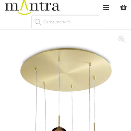
Products
search