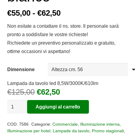
Fascia
€
55,00
-
€
62,50
di
Non esitate a contattare il ns. store. Il personale sarà
prezzo:
pronto a soddisfare le vostre richieste!
da
Richiedete un preventivo personalizzato e gratuito,
€55,00
ottime occasioni vi aspettano!
a
€62,50
Dimensione
Lampada da tavolo led 8,5W/3000K/610lm
Il
Il
€
125,00
€
62,50
prezzo
prezzo
Lampada
originale
attuale
Aggiungi al carrello
da
era:
è:
Alternative:
tavolo
€125,00.
€62,50.
COD:
7586
Categorie:
Commerciale
,
Illuminazione interna
,
Capuccina
Illuminazione per hotel
,
Lampade da tavolo
,
Promo stagionali
,