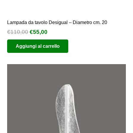
Lampada da tavolo Desigual – Diametro cm. 20
Il
Il
€
110,00
€
55,00
prezzo
prezzo
Aggiungi al carrello
originale
attuale
era:
è:
€110,00.
€55,00.