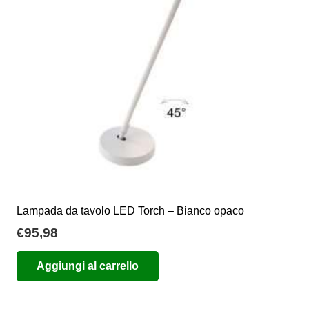
essere
scelte
nella
pagina
del
prodotto
Lampada da tavolo LED Torch – Bianco opaco
€
95,98
Aggiungi al carrello