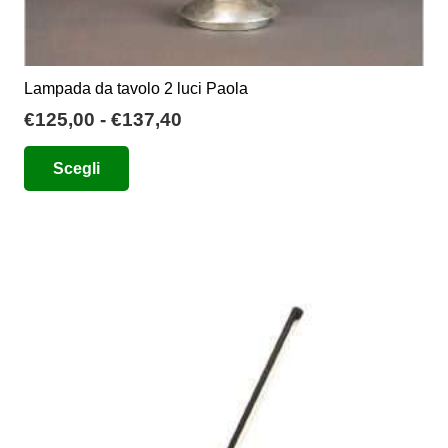
Lampada da tavolo 2 luci Paola
Fascia
€
125,00
-
€
137,40
di
Questo
Scegli
prezzo:
prodotto
da
ha
€125,00
più
a
varianti.
€137,40
Le
opzioni
possono
essere
scelte
nella