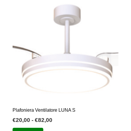
Plafoniera Ventilatore LUNA S
Fascia
€
20,00
-
€
82,00
di
Questo