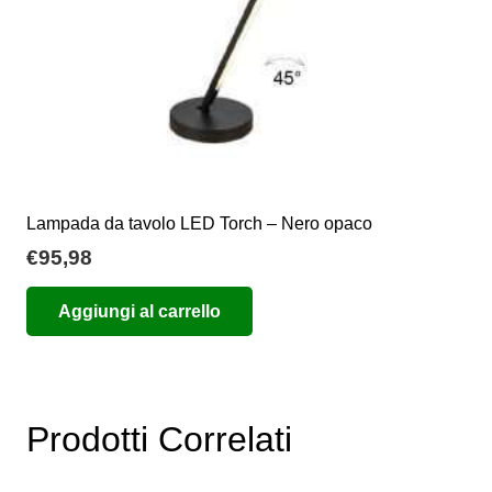
pagina
del
prodotto
Lampada da tavolo LED Torch – Nero opaco
€
95,98
Aggiungi al carrello
Prodotti Correlati