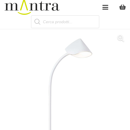
Products
search