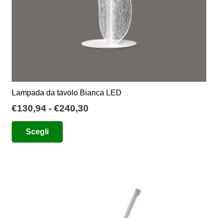
Lampada da tavolo Bianca LED
Fascia
€
130,94
-
€
240,30
di
Questo
Scegli
prezzo:
prodotto
da
ha
€130,94
più
a
varianti.
€240,30
Le
opzioni
possono