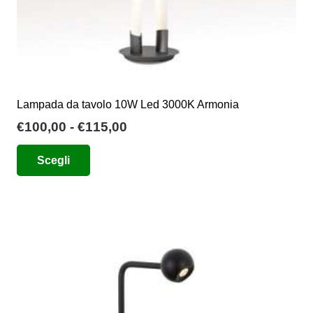
prodotto
Lampada da tavolo 10W Led 3000K Armonia
Fascia
€
100,00
-
€
115,00
di
Questo
Scegli
prezzo:
prodotto
da
ha
€100,00
più
a
varianti.
€115,00
Le
opzioni
possono
essere