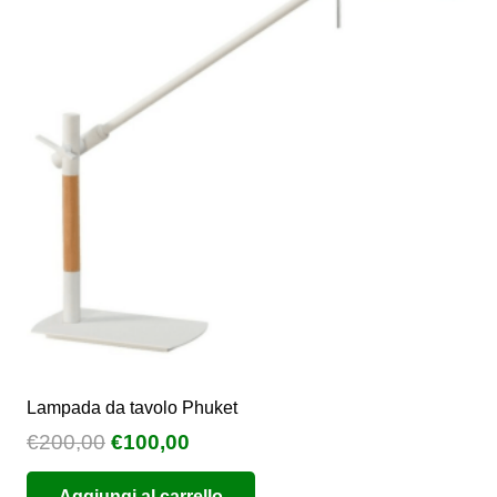
Lampada da tavolo Phuket
Il
Il
€
200,00
€
100,00
prezzo
prezzo
Aggiungi al carrello