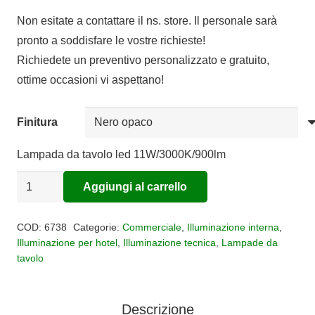
Non esitate a contattare il ns. store. Il personale sarà
pronto a soddisfare le vostre richieste!
Richiedete un preventivo personalizzato e gratuito,
ottime occasioni vi aspettano!
Finitura
Lampada da tavolo led 11W/3000K/900lm
Lampada
Aggiungi al carrello
da
Alternative:
tavolo
COD:
6738
Categorie:
Commerciale
,
Illuminazione interna
,
LED
Illuminazione per hotel
,
Illuminazione tecnica
,
Lampade da
tavolo
Torch
quantità
Descrizione