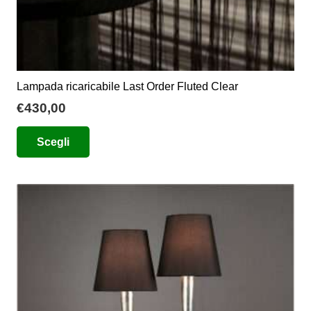
Lampada ricaricabile Last Order Fluted Clear
€
430,00
Questo
Scegli
prodotto
ha
più
varianti.
Le
opzioni
possono
essere
scelte