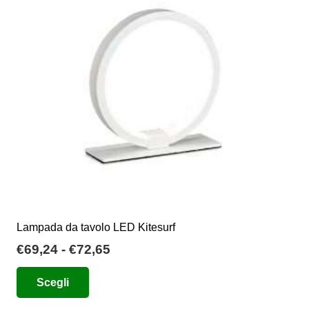
possono
essere
scelte
nella
pagina
del
prodotto
Lampada da tavolo LED Kitesurf
Fascia
€
69,24
-
€
72,65
di
Questo
Scegli
prezzo:
prodotto
da
ha