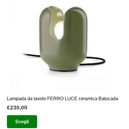
opzioni
possono
essere
scelte
nella
pagina
del
prodotto
Lampada da tavolo FERRO LUCE ceramica Batucada
€
230,00
Questo
Scegli
prodotto