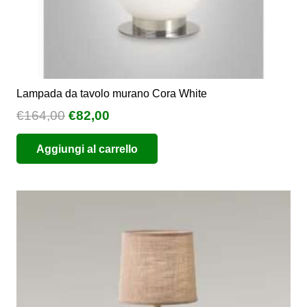
Lampada da tavolo murano Cora White
Il
Il
€
164,00
€
82,00
prezzo
prezzo
Aggiungi al carrello
originale
attuale
era:
è:
€164,00.
€82,00.