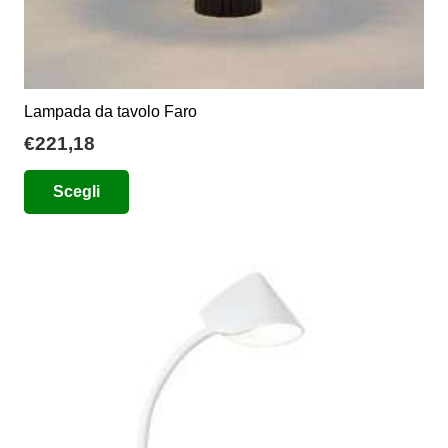
Lampada da tavolo Faro
€
221,18
Questo
Scegli
prodotto
ha
più
varianti.
Le
opzioni
possono
essere
scelte