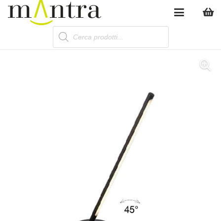
Products
search