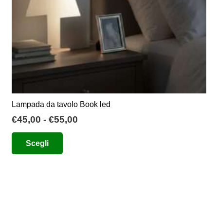
pagina
del
prodotto
Lampada da tavolo Book led
Fascia
€
45,00
-
€
55,00
di
Questo
Scegli
prezzo:
prodotto
da
ha
€45,00
più
a
varianti.
€55,00
Le
opzioni