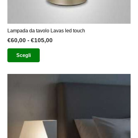
Lampada da tavolo Lavas led touch
Fascia
€
60,00
-
€
105,00
di
Questo
Scegli
prezzo:
prodotto
da
ha
€60,00
più
a
varianti.
€105,00
Le
opzioni
possono
essere
scelte
nella