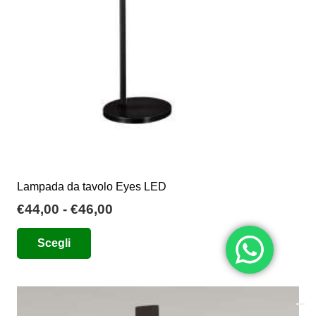
scelte
nella
pagina
del
prodotto
Lampada da tavolo Eyes LED
Fascia
€
44,00
-
€
46,00
di
Questo
Scegli
prezzo:
prodotto
da
ha
€44,00
più
a
varianti.