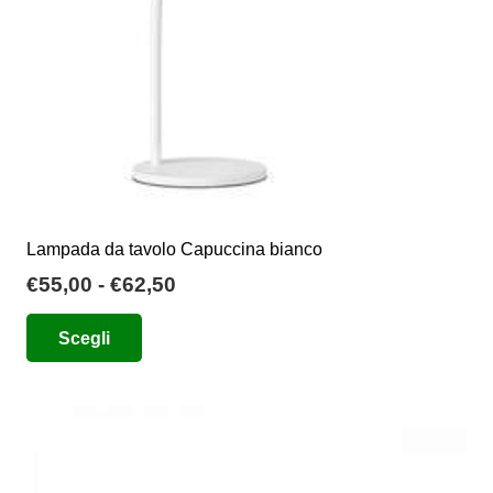
nella
pagina
del
prodotto
Lampada da tavolo Capuccina bianco
Fascia
€
55,00
-
€
62,50
di
Questo
Scegli
prezzo:
prodotto
da
ha
€55,00
più
a
varianti.
€62,50
Le