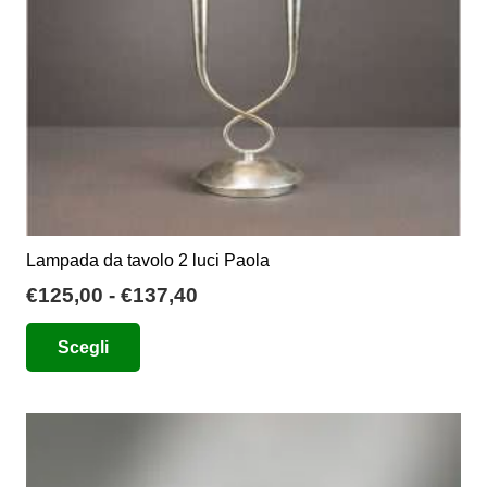
nella
pagina
del
prodotto
Lampada da tavolo 2 luci Paola
Fascia
€
125,00
-
€
137,40
di
Questo
Scegli
prezzo:
prodotto
da
ha
€125,00
più
a
varianti.
€137,40
Le