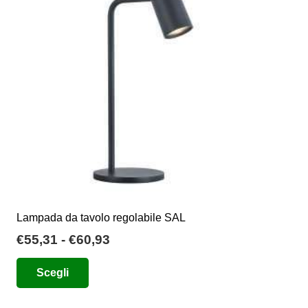
possono
essere
scelte
nella
pagina
del
prodotto
Lampada da tavolo regolabile SAL
Fascia
€
55,31
-
€
60,93
di
Questo
Scegli
prezzo:
prodotto
da
ha