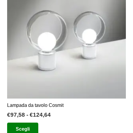
opzioni
possono
essere
scelte
nella
pagina
del
prodotto
Lampada da tavolo Cosmit
Fascia
€
97,58
-
€
124,64
di
Questo
Scegli
prezzo:
prodotto