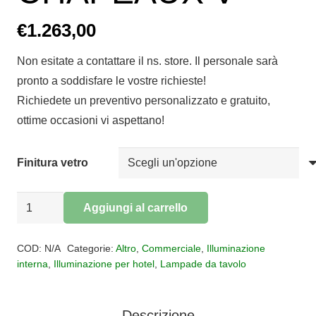
€
1.263,00
Non esitate a contattare il ns. store. Il personale sarà
pronto a soddisfare le vostre richieste!
Richiedete un preventivo personalizzato e gratuito,
ottime occasioni vi aspettano!
Finitura vetro
Lampada
Aggiungi al carrello
da
Alternative:
tavolo
COD:
N/A
Categorie:
Altro
,
Commerciale
,
Illuminazione
CHAPEAUX
interna
,
Illuminazione per hotel
,
Lampade da tavolo
V
quantità
Descrizione