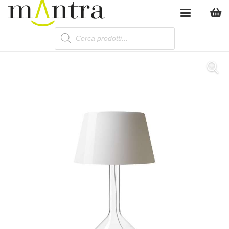
Products
search