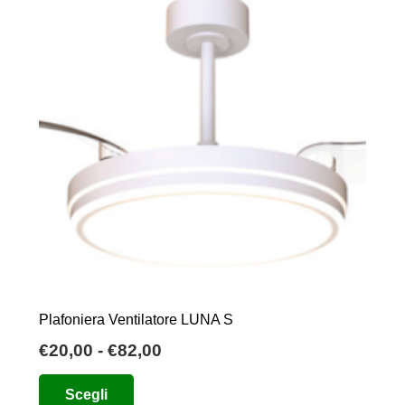
Plafoniera Ventilatore LUNA S
Fascia
€
20,00
-
€
82,00
di
Questo
Scegli
prezzo:
prodotto