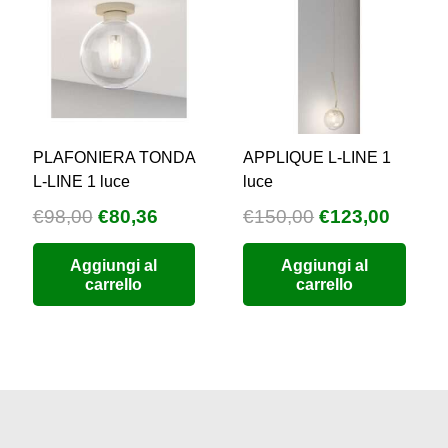
PLAFONIERA TONDA
APPLIQUE L-LINE 1
L-LINE 1 luce
luce
Il
Il
Il
Il
€
98,00
€
80,36
€
150,00
€
123,00
zzo
prezzo
prezzo
prezzo
prezz
Aggiungi al
Aggiungi al
uale
originale
attuale
originale
attual
carrello
carrello
era:
è:
era:
è:
9,76.
€98,00.
€80,36.
€150,00.
€123,0