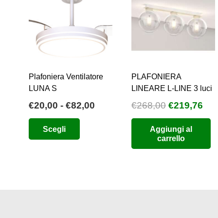
Plafoniera Ventilatore
PLAFONIERA
LUNA S
LINEARE L-LINE 3 luci
Fascia
Il
Il
€
20,00
-
€
82,00
€
268,00
€
219,76
di
prezzo
pre
Questo
Scegli
Aggiungi al
prezzo:
originale
att
prodotto
carrello
da
era:
è:
ha
€20,00
€268,00.
€21
più
a
varianti.
€82,00
Le
opzioni
possono