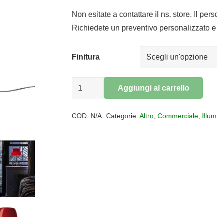
di
prezzo:
Non esitate a contattare il ns. store. Il per
da
Richiedete un preventivo personalizzato e 
€687,00
a
Finitura
€810,00
Lampada
Aggiungi al carrello
da
Alternative:
tavolo
COD:
N/A
Categorie:
Altro
,
Commerciale
,
Illu
LUMIERE
GRANDE
quantità