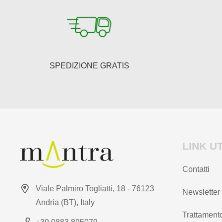
essere
scelte
nella
pagina
del
SPEDIZIONE GRATIS
prodotto
LINK UT
Contatti
Viale Palmiro Togliatti, 18 - 76123
Newsletter
Andria (BT), Italy
Trattamento