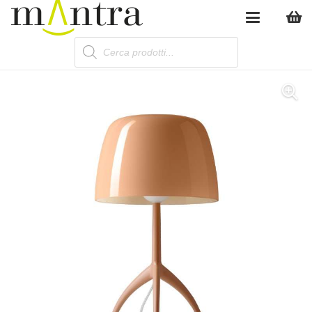
Products
search