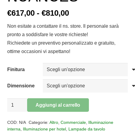
Fascia
€
617,00
-
€
810,00
di
Non esitate a contattare il ns. store. Il personale sarà
prezzo:
pronto a soddisfare le vostre richieste!
da
Richiedete un preventivo personalizzato e gratuito,
€617,00
ottime occasioni vi aspettano!
a
€810,00
Finitura
Dimensione
Lampada
Aggiungi al carrello
da
Alternative:
tavolo
COD:
N/A
Categorie:
Altro
,
Commerciale
,
Illuminazione
LUMIERE
interna
,
Illuminazione per hotel
,
Lampade da tavolo