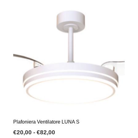
Plafoniera Ventilatore LUNA S
Fascia
€
20,00
-
€
82,00