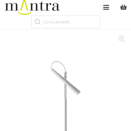
Products
search