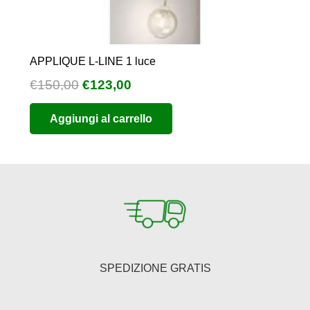
APPLIQUE L-LINE 1 luce
Il
Il
€
150,00
€
123,00
prezzo
prezzo
Aggiungi al carrello
originale
attuale
era:
è:
€150,00.
€123,00.
SPEDIZIONE GRATIS