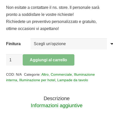
Non esitate a contattare il ns. store. Il personale sarà
pronto a soddisfare le vostre richieste!
Richiedete un preventivo personalizzato e gratuito,
ottime occasioni vi aspettano!
Finitura
Lampada
Aggiungi al carrello
da
Alternative:
tavolo
COD:
N/A
Categorie:
Altro
,
Commerciale
,
Illuminazione
MAGNETO
interna
,
Illuminazione per hotel
,
Lampade da tavolo
quantità
Descrizione
Informazioni aggiuntive