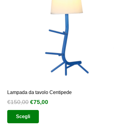
Lampada da tavolo Centipede
Il
Il
€
150,00
€
75,00
prezzo
prezzo
Questo
Scegli
originale
attuale
prodotto
era:
è:
ha
€150,00.
€75,00.