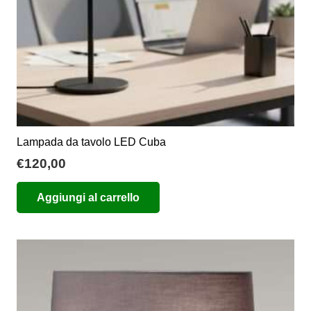
pagina
del
prodotto
Lampada da tavolo LED Cuba
€
120,00
Aggiungi al carrello