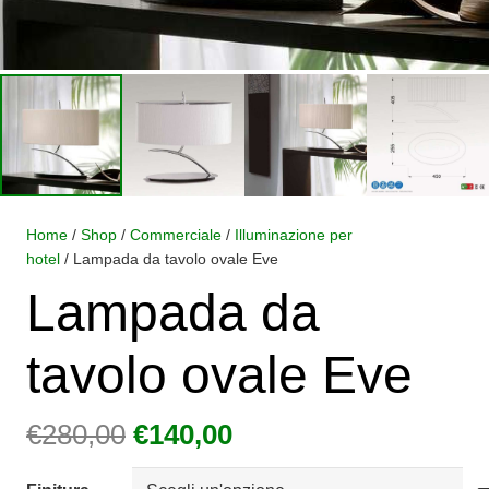
Home
/
Shop
/
Commerciale
/
Illuminazione per
hotel
/ Lampada da tavolo ovale Eve
Lampada da
tavolo ovale Eve
Il
Il
€
280,00
€
140,00
prezzo
prezzo