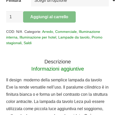
originale
attuale
Finitura
era:
è:
€280,00.
€140,00.
Lampada
Aggiungi al carrello
da
Alternative:
tavolo
COD:
N/A
Categorie:
Arredo
,
Commerciale
,
Illuminazione
ovale
interna
,
Illuminazione per hotel
,
Lampade da tavolo
,
Promo
stagionali
,
Saldi
Eve
quantità
Descrizione
Informazioni aggiuntive
Il design moderno della semplice lampada da tavolo
Eve la rende versatile nell’uso. Il paralume cilindrico è in
finitura bianca o e forma un bel contrasto con la struttura
color antracite. La lampada da tavolo Leza può essere
utilizzata come piccola luce aggiuntiva nel soggiorno,