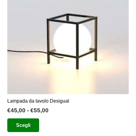
possono
essere
scelte
nella
pagina
del
prodotto
Lampada da tavolo Desigual
Fascia
€
45,00
-
€
55,00
di
Questo
Scegli
prezzo:
prodotto
da
ha