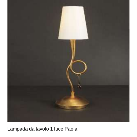
più
varianti.
Le
opzioni
possono
essere
scelte
nella
pagina
del
prodotto
Lampada da tavolo 1 luce Paola