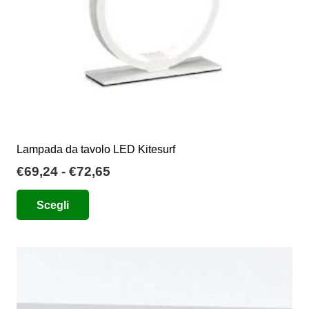
pagina
del
prodotto
Lampada da tavolo LED Kitesurf
Fascia
€
69,24
-
€
72,65
di
Questo
Scegli
prezzo:
prodotto
da
ha
€69,24
più
a
varianti.
€72,65
Le
opzioni