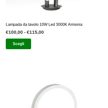
Lampada da tavolo 10W Led 3000K Armonia
Fascia
€
100,00
-
€
115,00
di
Questo
Scegli
prezzo:
prodotto
da
ha
€100,00
più
a
varianti.
€115,00
Le
opzioni
possono
essere
scelte
nella