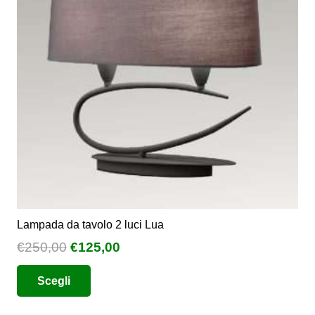
Lampada da tavolo 2 luci Lua
Il
Il
€
250,00
€
125,00
prezzo
prezzo
Questo
Scegli
originale
attuale
prodotto
era:
è:
ha