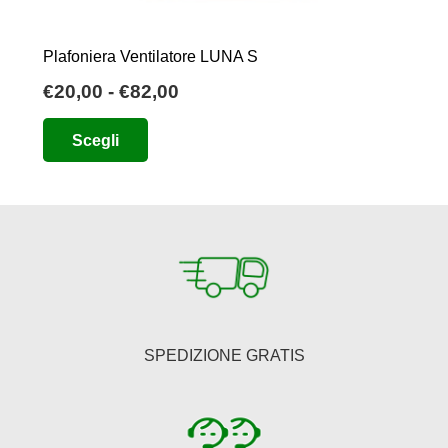
Plafoniera Ventilatore LUNA S
Fascia
€
20,00
-
€
82,00
di
Questo
Scegli
prezzo:
prodotto
da
ha
€20,00
più
a
varianti.
€82,00
Le
opzioni
possono
essere
SPEDIZIONE GRATIS
scelte
nella
pagina