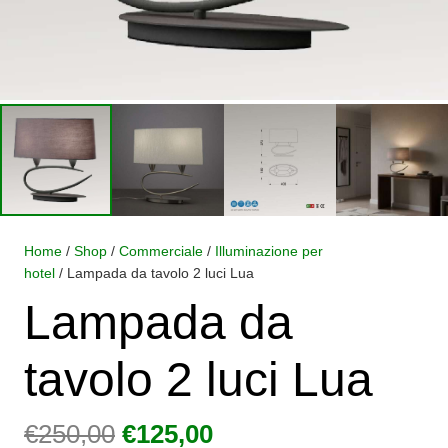
Home
/
Shop
/
Commerciale
/
Illuminazione per
hotel
/ Lampada da tavolo 2 luci Lua
Lampada da
tavolo 2 luci Lua
Il
Il
€
250,00
€
125,00