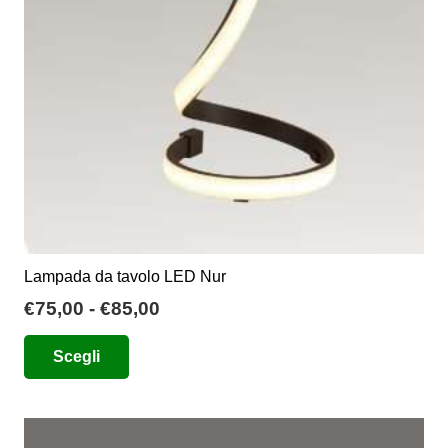
scelte
nella
pagina
del
prodotto
Lampada da tavolo LED Nur
Fascia
€
75,00
-
€
85,00
di
Questo
Scegli
prezzo:
prodotto
da
ha
€75,00
più
a
varianti.