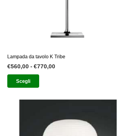
del
prodotto
Lampada da tavolo K Tribe
Fascia
€
560,00
-
€
770,00
di
Questo
Scegli
prezzo:
prodotto
da
ha
€560,00
più
a
varianti.
€770,00
Le
opzioni
possono