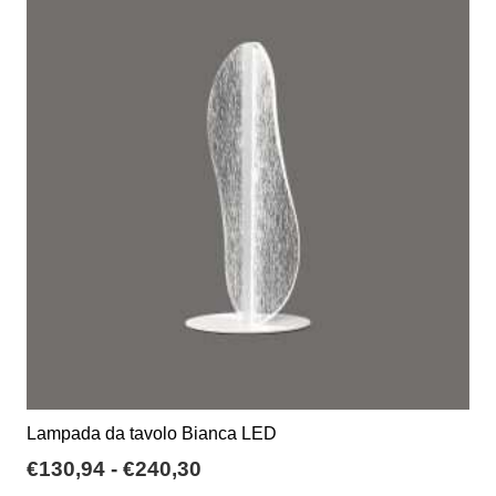
€85,00
Le
opzioni
possono
essere
scelte
nella
pagina
del
prodotto
Lampada da tavolo Bianca LED
Fascia
€
130,94
-
€
240,30