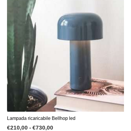
varianti.
Le
opzioni
possono
essere
scelte
nella
pagina
del
prodotto
Lampada ricaricabile Bellhop led
Fascia
€
210,00
-
€
730,00