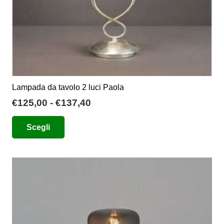
del
prodotto
Lampada da tavolo 2 luci Paola
Fascia
€
125,00
-
€
137,40
di
Questo
Scegli
prezzo:
prodotto
da
ha
€125,00
più
a
varianti.
€137,40
Le
opzioni
possono