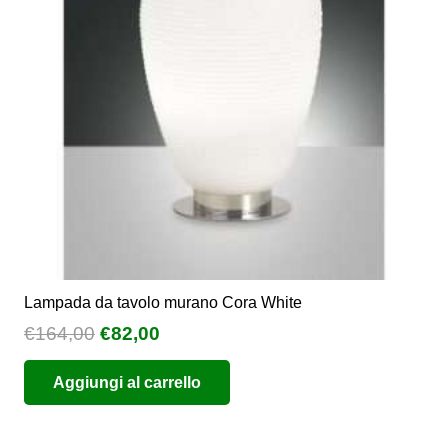
essere
scelte
nella
pagina
del
prodotto
Lampada da tavolo murano Cora White
Il
Il
€
164,00
€
82,00
prezzo
prezzo
Aggiungi al carrello
originale
attuale
era:
è:
€164,00.
€82,00.