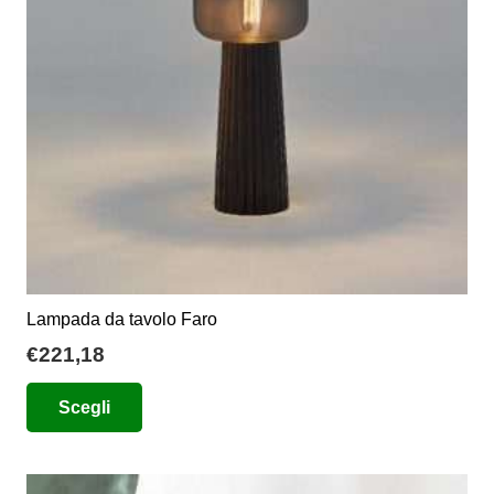
essere
scelte
nella
pagina
del
prodotto
Lampada da tavolo Faro
€
221,18
Questo
Scegli
prodotto
ha
più