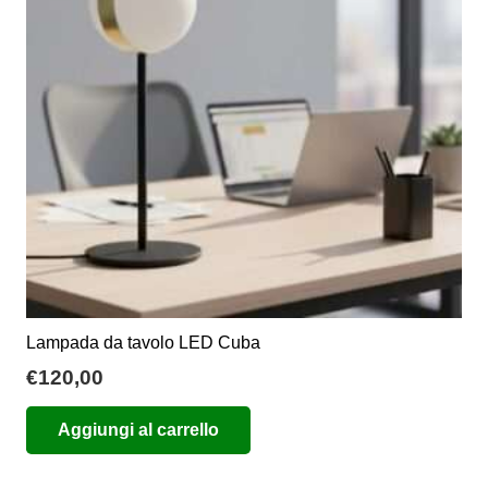
possono
essere
scelte
nella
pagina
del
prodotto
Lampada da tavolo LED Cuba
€
120,00
Aggiungi al carrello