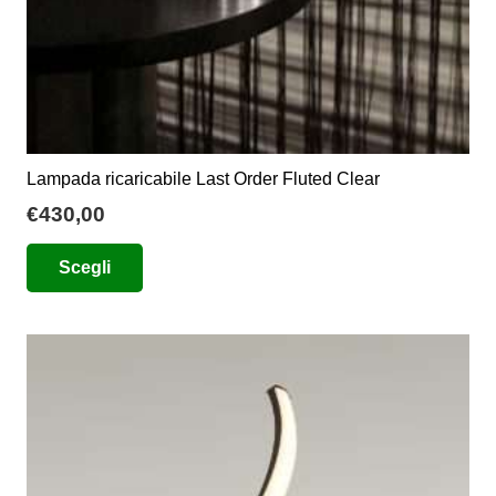
prodotto
Lampada ricaricabile Last Order Fluted Clear
€
430,00
Questo
Scegli
prodotto
ha
più
varianti.
Le
opzioni
possono
essere