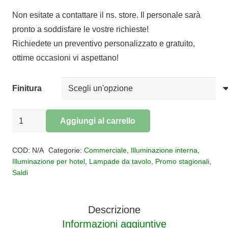
prezzo
prezzo
Non esitate a contattare il ns. store. Il personale sarà
originale
attuale
pronto a soddisfare le vostre richieste!
era:
è:
Richiedete un preventivo personalizzato e gratuito,
€250,00.
€125,00.
ottime occasioni vi aspettano!
Finitura
Lampada
Aggiungi al carrello
da
Alternative:
tavolo
COD:
N/A
Categorie:
Commerciale
,
Illuminazione interna
,
2
Illuminazione per hotel
,
Lampade da tavolo
,
Promo stagionali
,
Saldi
luci
Lua
quantità
Descrizione
Informazioni aggiuntive