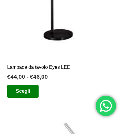
pagina
del
prodotto
Lampada da tavolo Eyes LED
Fascia
€
44,00
-
€
46,00
di
Questo
Scegli
prezzo:
prodotto
da
ha
€44,00
più
a
varianti.
€46,00
Le