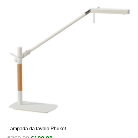
Lampada da tavolo Phuket
Il
Il