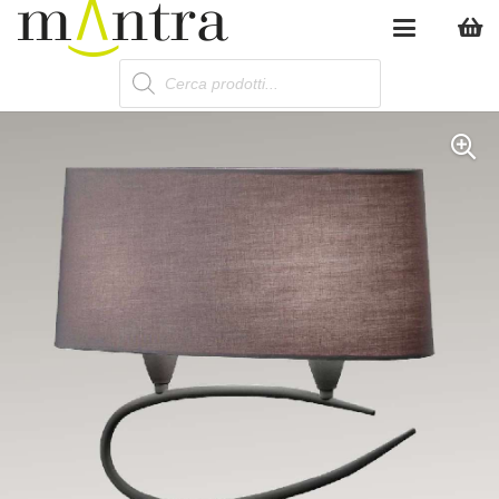
Products
search