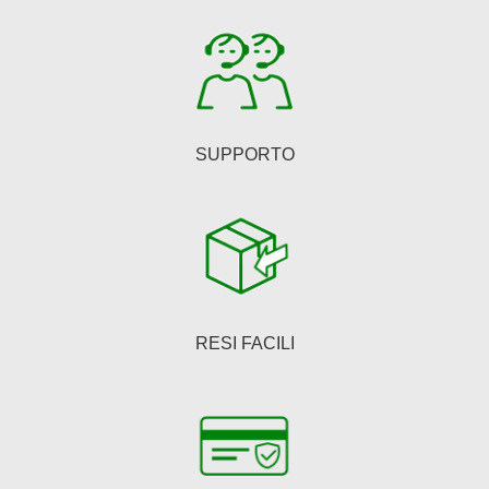
nella
pagina
del
prodotto
SUPPORTO
RESI FACILI