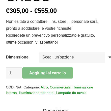
Fascia
€
305,00
-
€
555,00
di
Non esitate a contattare il ns. store. Il personale sarà
prezzo:
pronto a soddisfare le vostre richieste!
da
Richiedete un preventivo personalizzato e gratuito,
€305,00
ottime occasioni vi aspettano!
a
€555,00
Dimensione
Lampada
Aggiungi al carrello
da
Alternative:
tavolo
COD:
N/A
Categorie:
Altro
,
Commerciale
,
Illuminazione
POLY
interna
,
Illuminazione per hotel
,
Lampade da tavolo
GREGG
quantità
Descrizione