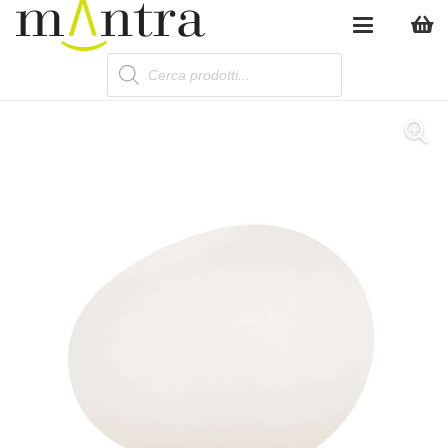
Products
search