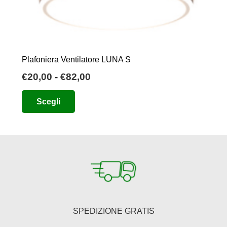
Plafoniera Ventilatore LUNA S
Fascia
€
20,00
-
€
82,00
di
Questo
Scegli
prezzo:
prodotto
da
ha
€20,00
più
a
varianti.
€82,00
Le
opzioni
possono
essere
SPEDIZIONE GRATIS
scelte