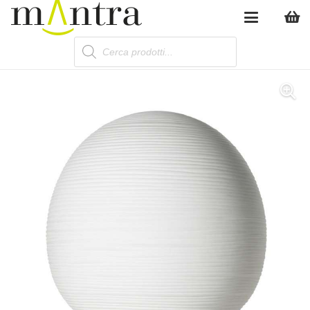
Products
search