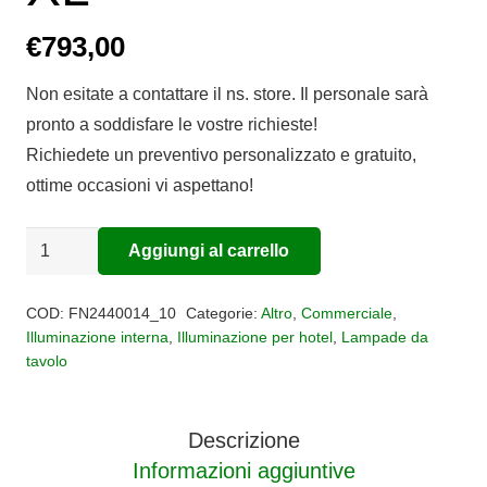
€
793,00
Non esitate a contattare il ns. store. Il personale sarà
pronto a soddisfare le vostre richieste!
Richiedete un preventivo personalizzato e gratuito,
ottime occasioni vi aspettano!
Lampada
Aggiungi al carrello
Alternative:
da
tavolo
COD:
FN2440014_10
Categorie:
Altro
,
Commerciale
,
RITUALS
Illuminazione interna
,
Illuminazione per hotel
,
Lampade da
tavolo
XL
quantità
Descrizione
Informazioni aggiuntive