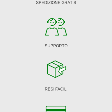
SPEDIZIONE GRATIS
scelte
nella
pagina
del
prodotto
SUPPORTO
RESI FACILI