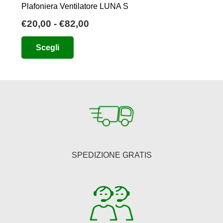
Plafoniera Ventilatore LUNA S
Fascia
€
20,00
-
€
82,00
di
Questo
Scegli
prezzo:
prodotto
da
ha
€20,00
più
a
varianti.
€82,00
Le
opzioni
possono
essere
SPEDIZIONE GRATIS
scelte
nella
pagina
del
prodotto