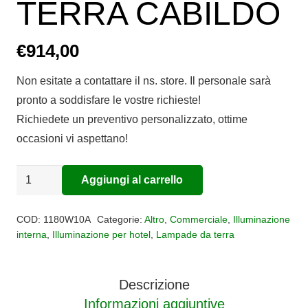
TERRA CABILDO
€
914,00
Non esitate a contattare il ns. store. Il personale sarà
pronto a soddisfare le vostre richieste!
Richiedete un preventivo personalizzato, ottime
occasioni vi aspettano!
LAMPADA
Aggiungi al carrello
Alternative:
DA
TERRA
COD:
1180W10A
Categorie:
Altro
,
Commerciale
,
Illuminazione
CABILDO
interna
,
Illuminazione per hotel
,
Lampade da terra
quantità
Descrizione
Informazioni aggiuntive