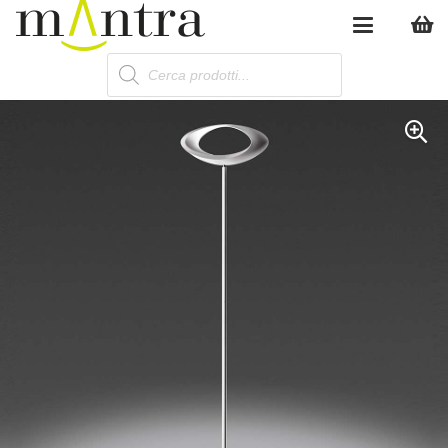
Products
search