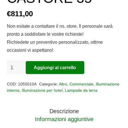
€
811,00
Non esitate a contattare il ns. store. Il personale sarà
pronto a soddisfare le vostre richieste!
Richiedete un preventivo personalizzato, ottime
occasioni vi aspettano!
LAMPADA
Aggiungi al carrello
Alternative:
DA
TERRA
COD:
1055010A
Categorie:
Altro
,
Commerciale
,
Illuminazione
CASTORE
interna
,
Illuminazione per hotel
,
Lampade da terra
35
quantità
Descrizione
Informazioni aggiuntive