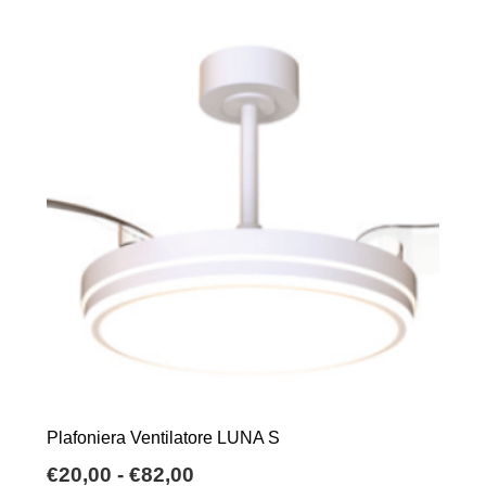
Plafoniera Ventilatore LUNA S
Fascia
€
20,00
-
€
82,00