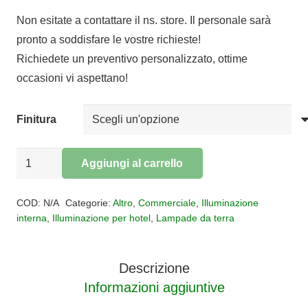
di
Non esitate a contattare il ns. store. Il personale sarà
prezzo:
pronto a soddisfare le vostre richieste!
da
Richiedete un preventivo personalizzato, ottime
€1.619,00
occasioni vi aspettano!
a
€1.738,00
Finitura
LAMPADA
Aggiungi al carrello
DA
Alternative:
TERRA
COD:
N/A
Categorie:
Altro
,
Commerciale
,
Illuminazione
CADMO
interna
,
Illuminazione per hotel
,
Lampade da terra
quantità
Descrizione
Informazioni aggiuntive