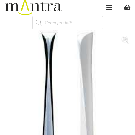
Products
search