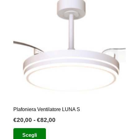
Plafoniera Ventilatore LUNA S
Fascia
€
20,00
-
€
82,00
di
Questo
Scegli
prezzo:
prodotto