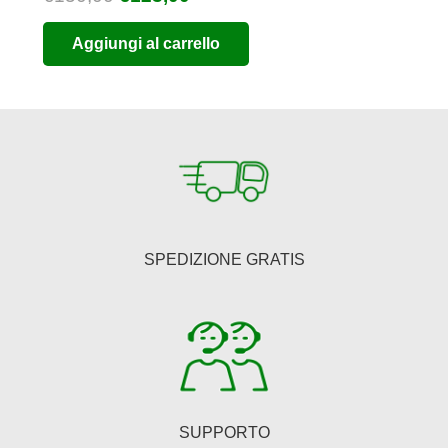
prezzo
prezzo
Aggiungi al carrello
originale
attuale
era:
è:
€150,00.
€123,00.
SPEDIZIONE GRATIS
SUPPORTO