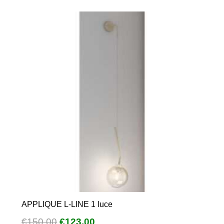
APPLIQUE L-LINE 1 luce
Il
Il
€
150,00
€
123,00