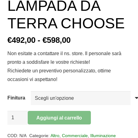
LAMPADA DA
TERRA CHOOSE
Fascia
€
492,00
-
€
598,00
di
Non esitate a contattare il ns. store. Il personale sarà
prezzo:
pronto a soddisfare le vostre richieste!
da
Richiedete un preventivo personalizzato, ottime
€492,00
occasioni vi aspettano!
a
€598,00
Finitura
LAMPADA
Aggiungi al carrello
DA
Alternative:
TERRA
COD:
N/A
Categorie:
Altro
,
Commerciale
,
Illuminazione