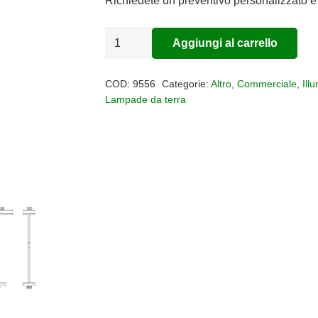
Richiedete un preventivo personalizzato e 
Lampada
Aggiungi al carrello
Alternative:
da
terra
COD:
9556
Categorie:
Altro
,
Commerciale
,
Ill
led
Lampade da terra
MARSALA
quantità