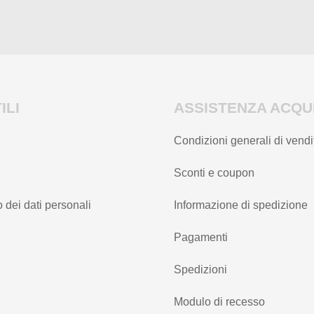
del
prodotto
prodotto
ILI
ASSISTENZA ACQUI
Condizioni generali di vendi
Sconti e coupon
 dei dati personali
Informazione di spedizione
Pagamenti
Spedizioni
Modulo di recesso