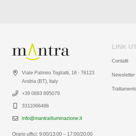
prodotto
prodotto
LINK UT
Contatti
Viale Palmiro Togliatti, 18 - 76123
Newsletter
Andria (BT), Italy
Trattamento
+39 0883 895079
3311066486
info@mantrailluminazione.it
Orario uffici: 9:00/13:00 – 17:00/20:00