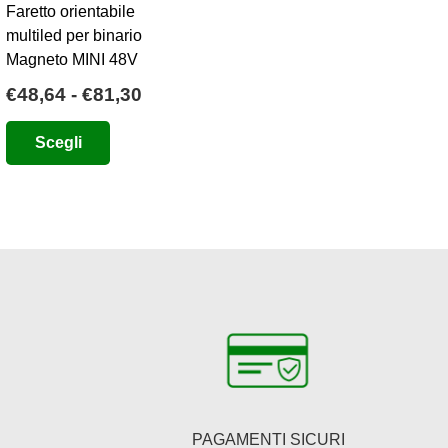
Faretto orientabile
multiled per binario
Magneto MINI 48V
Fascia
€
48,64
-
€
81,30
di
Questo
Scegli
prezzo:
prodotto
da
ha
€48,64
più
a
varianti.
€81,30
Le
opzioni
possono
essere
scelte
nella
pagina
PAGAMENTI SICURI