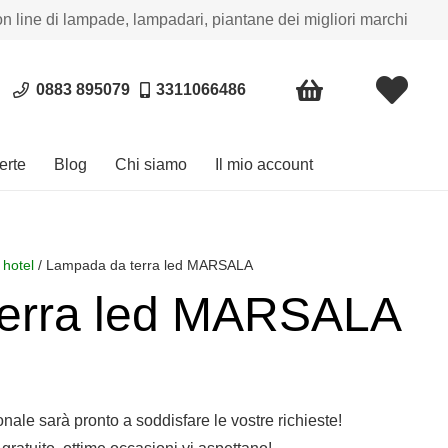
on line di lampade, lampadari, piantane dei migliori marchi
0883 895079
3311066486
erte
Blog
Chi siamo
Il mio account
 hotel
/ Lampada da terra led MARSALA
terra led MARSALA
sonale sarà pronto a soddisfare le vostre richieste!