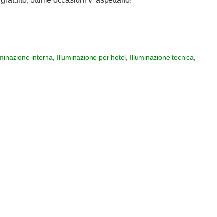
gratuito, ottime occasioni vi aspettano!
uminazione interna
,
Illuminazione per hotel
,
Illuminazione tecnica
,