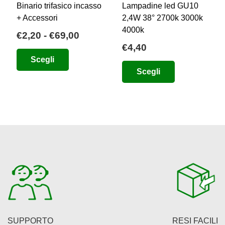
Binario trifasico incasso
Lampadine led GU10
+ Accessori
2,4W 38° 2700k 3000k
4000k
ia
Fascia
€
2,20
-
€
69,00
€
4,40
di
Questo
Scegli
zo:
prezzo:
Questo
prodotto
Scegli
da
prodotto
ha
84
€2,20
ha
più
a
più
varianti.
00
€69,00
varianti.
Le
Le
opzioni
opzioni
possono
possono
essere
essere
scelte
scelte
nella
nella
pagina
pagina
del
SUPPORTO
RESI FACILI