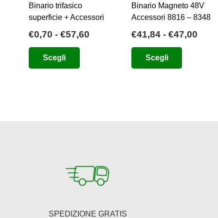
Binario trifasico
Binario Magneto 48V
superficie + Accessori
Accessori 8816 – 8348
Fascia
Fasc
€
0,70
-
€
57,60
€
41,84
-
€
47,00
di
di
Questo
Questo
Scegli
Scegli
prezzo:
prez
prodotto
prodotto
da
da
ha
ha
€0,70
€41,
più
più
a
a
varianti.
varianti.
€57,60
€47,
Le
Le
opzioni
opzioni
possono
possono
essere
essere
scelte
scelte
nella
nella
pagina
pagina
del
del
SPEDIZIONE GRATIS