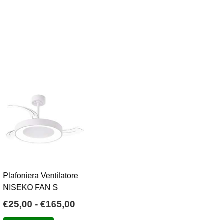
Plafoniera Ventilatore
NISEKO FAN S
Fascia
€
25,00
-
€
165,00
o
di
Questo