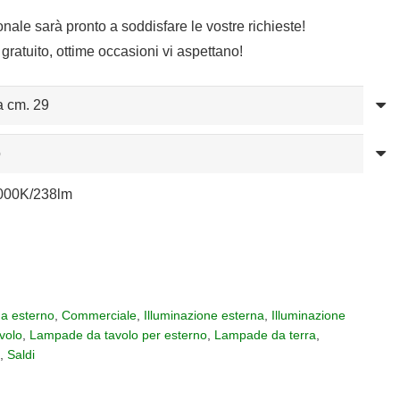
sonale sarà pronto a soddisfare le vostre richieste!
gratuito, ottime occasioni vi aspettano!
/3000K/238lm
da esterno
,
Commerciale
,
Illuminazione esterna
,
Illuminazione
volo
,
Lampade da tavolo per esterno
,
Lampade da terra
,
i
,
Saldi