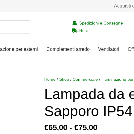
Acquisti 
Spedizioni e Consegne
Resi
nazione per esterni
Complementi arredo
Ventilatori
Off
Home
/
Shop
/
Commerciale
/
Illuminazione per
Lampada da es
Sapporo IP54
Fascia
€
65,00
-
€
75,00