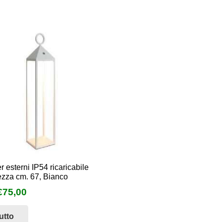
€120,00.
€60,00.
€90,00.
€45,00.
r esterni IP54 ricaricabile
ezza cm. 67, Bianco
l
Il
€
75,00
prezzo
prezzo
utto
originale
attuale