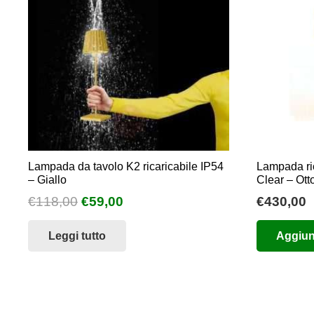
Lampada da tavolo K2 ricaricabile IP54
Lampada ric
– Giallo
Clear – Ott
Il
Il
€
118,00
€
59,00
€
430,00
prezzo
prezzo
Leggi tutto
Aggiung
originale
attuale
era:
è:
€118,00.
€59,00.