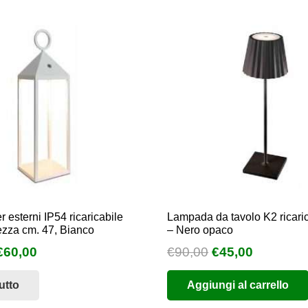
r esterni IP54 ricaricabile
Lampada da tavolo K2 ricari
ezza cm. 47, Bianco
– Nero opaco
l
Il
Il
Il
€
60,00
€
90,00
€
45,00
prezzo
prezzo
prezzo
prezzo
utto
Aggiungi al carrello
originale
attuale
originale
attuale
era:
è:
era:
è: