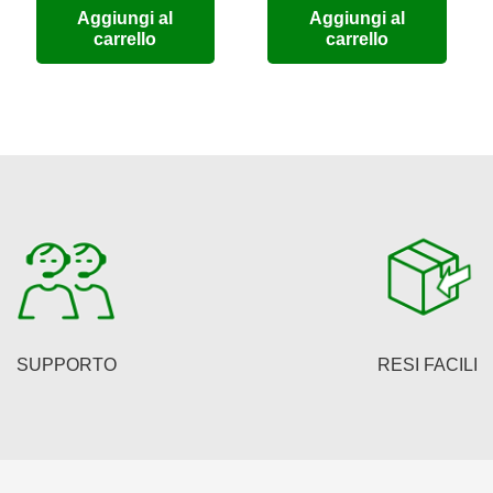
Aggiungi al
Aggiungi al
uale
originale
attuale
originale
attual
carrello
carrello
era:
è:
era:
è:
9,76.
€98,00.
€80,36.
€150,00.
€123,0
SUPPORTO
RESI FACILI