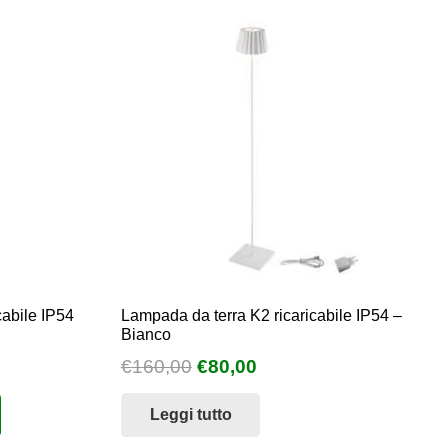
cabile IP54
Lampada da terra K2 ricaricabile IP54 –
Bianco
Il
Il
€
160,00
€
80,00
prezzo
prezzo
Leggi tutto
originale
attuale
era:
è: