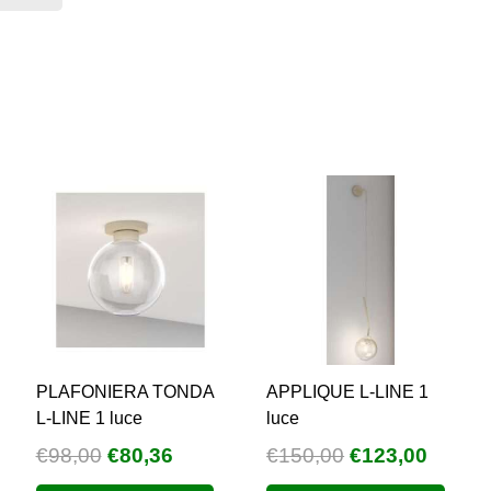
era:
è:
€150,00.
€75,00.
PLAFONIERA TONDA
APPLIQUE L-LINE 1
L-LINE 1 luce
luce
Il
Il
Il
Il
€
98,00
€
80,36
€
150,00
€
123,00
zzo
prezzo
prezzo
prezzo
prezz