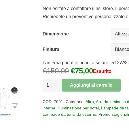
di
prezzo:
Non esitate a contattare il ns. store. Il per
da
Richiedete un preventivo personalizzato e 
€65,00
a
Dimensione
€75,00
Finitura
Lanterna portatile ricarica solare led 3W
Il
Il
€
150,00
€
75,00
Esaurito
prezzo
prezzo
Lampada
originale
attuale
Aggiungi al carrello
da
era:
è:
Alternative:
esterni
€150,00.
€75,00.
COD:
7091
Categorie:
Altro
,
Arredo luminoso 
ricaricabile
interna
,
Illuminazione per hotel
,
Lampade da ta
Lampade da terra da esterno
,
Promo stagional
Sapporo
IP54