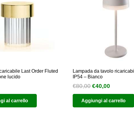
aricabile Last Order Fluted
Lampada da tavolo ricaricabi
one lucido
IP54 – Bianco
Il
Il
€
80,00
€
40,00
prezzo
prezzo
i al carrello
Aggiungi al carrello
originale
attuale
era:
è:
€80,00.
€40,00.