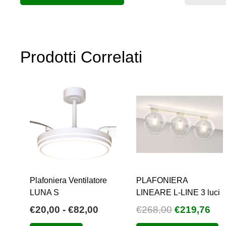
Prodotti Correlati
Plafoniera Ventilatore
PLAFONIERA
LUNA S
LINEARE L-LINE 3 luci
Fascia
Il
Il
€
20,00
-
€
82,00
€
268,00
€
219,76
di
prezzo
pre
Questo