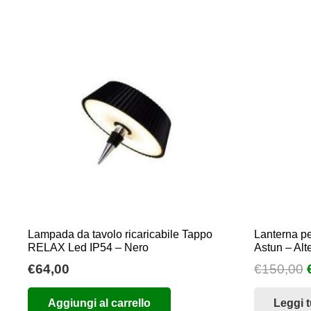
€90,00.
€45,00.
Lampada da tavolo ricaricabile Tappo
Lanterna pe
RELAX Led IP54 – Nero
Astun – Alt
I
€
64,00
€
150,00
Aggiungi al carrello
Leggi t