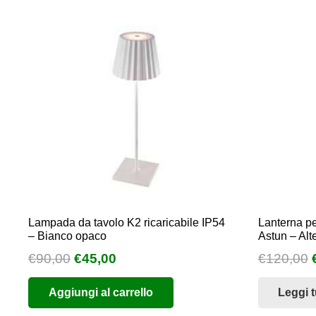
Lampada da tavolo K2 ricaricabile IP54
Lanterna pe
– Bianco opaco
Astun – Alt
Il
Il
I
€
90,00
€
45,00
€
120,00
prezzo
prezzo
Aggiungi al carrello
Leggi t
originale
attuale
era:
è: