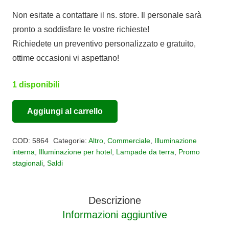
prezzo
prezzo
Non esitate a contattare il ns. store. Il personale sarà
originale
attuale
pronto a soddisfare le vostre richieste!
era:
è:
Richiedete un preventivo personalizzato e gratuito,
€590,00.
€295,00.
ottime occasioni vi aspettano!
1 disponibili
Aggiungi al carrello
Lampada
Alternative:
da
COD:
5864
Categorie:
Altro
,
Commerciale
,
Illuminazione
terra
interna
,
Illuminazione per hotel
,
Lampade da terra
,
Promo
Mantra
stagionali
,
Saldi
Alboran
quantità
Descrizione
Informazioni aggiuntive