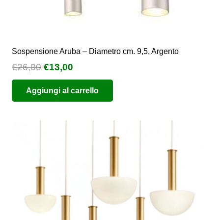
Sospensione Aruba – Diametro cm. 9,5, Argento
Il
Il
€
26,00
€
13,00
prezzo
prezzo
Aggiungi al carrello
originale
attuale
era:
è:
€26,00.
€13,00.