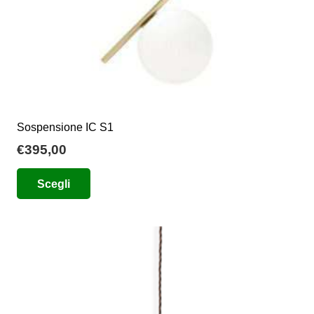
del
prodotto
Sospensione IC S1
€
395,00
Questo
Scegli
prodotto
ha
più
varianti.
Le
opzioni
possono