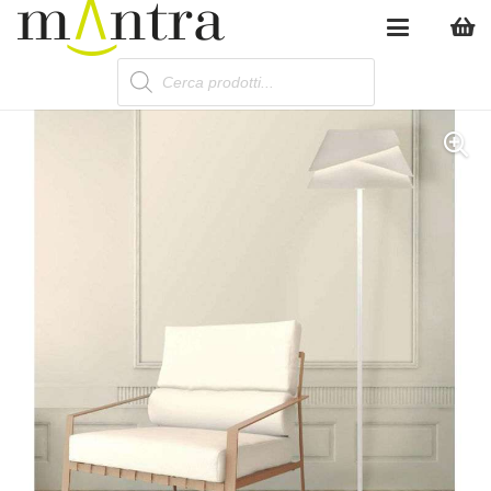
Products
search