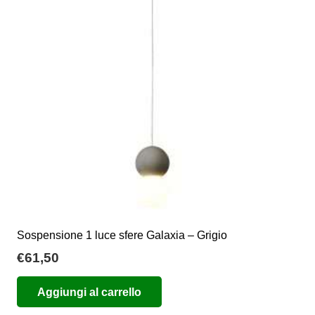
possono
essere
scelte
nella
pagina
del
prodotto
Sospensione 1 luce sfere Galaxia – Grigio
€
61,50
Aggiungi al carrello