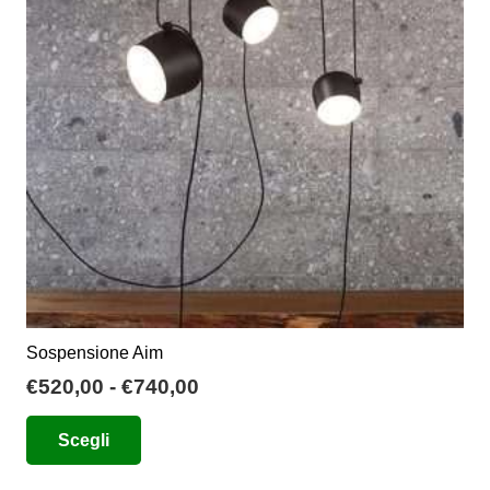
Sospensione Aim
Fascia
€
520,00
-
€
740,00
di
Questo
Scegli
prezzo:
prodotto
da
ha