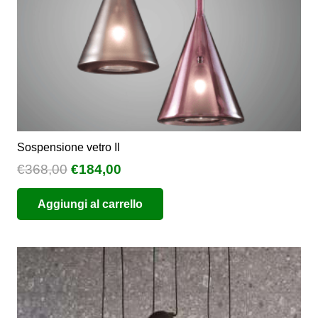
pagina
del
prodotto
Sospensione vetro Il
Il
Il
€
368,00
€
184,00
prezzo
prezzo
Aggiungi al carrello
originale
attuale
era:
è:
€368,00.
€184,00.