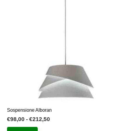
Le
opzioni
possono
essere
scelte
nella
pagina
del
prodotto
Sospensione Alboran
Fascia
€
98,00
-
€
212,50
di
Questo