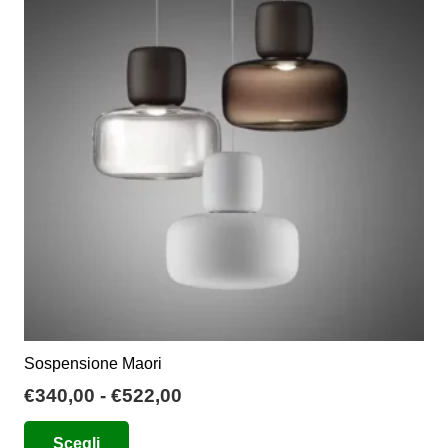
opzioni
possono
essere
scelte
nella
pagina
del
prodotto
Sospensione Maori
Fascia
€
340,00
-
€
522,00
di
Questo
Scegli
prezzo: