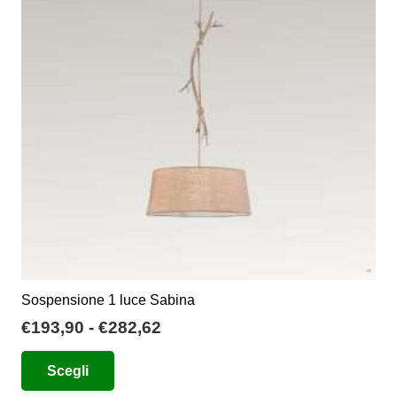
Sospensione 1 luce Sabina
Fascia
€
193,90
-
€
282,62
di
Questo
Scegli
prezzo:
prodotto
da