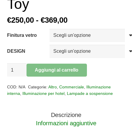
Toy
Fascia
€
250,00
-
€
369,00
di
prezzo:
Finitura vetro
da
DESIGN
€250,00
a
Sospensione
€369,00
Aggiungi al carrello
vetro
Alternative:
Toy
COD:
N/A
Categorie:
Altro
,
Commerciale
,
Illuminazione
quantità
interna
,
Illuminazione per hotel
,
Lampade a sospensione
Descrizione
Informazioni aggiuntive