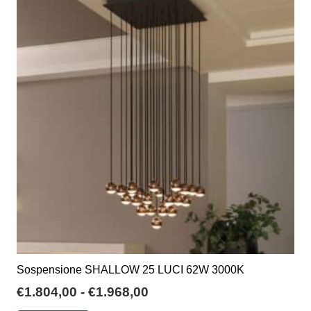
€860,18
Le
opzioni
possono
essere
scelte
nella
pagina
del
prodotto
Sospensione SHALLOW 25 LUCI 62W 3000K
Fascia
€
1.804,00
-
€
1.968,00
di
Questo