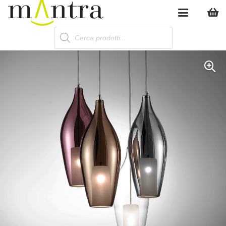
Products
search