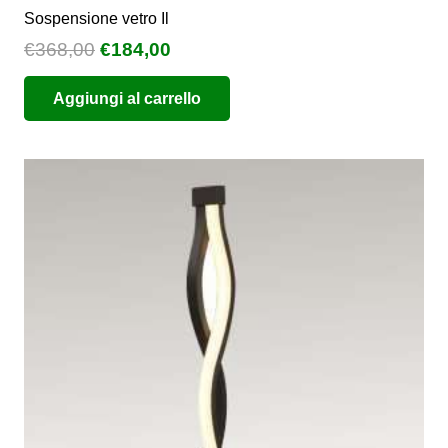
Sospensione vetro Il
Il
Il
€
368,00
€
184,00
prezzo
prezzo
Aggiungi al carrello
originale
attuale
era:
è:
€368,00.
€184,00.