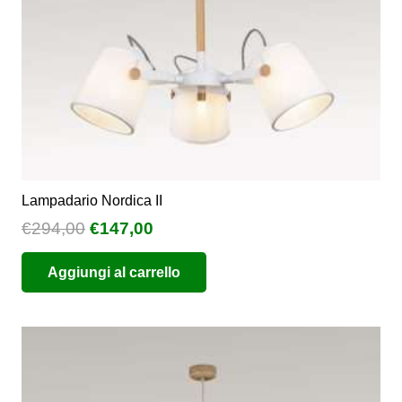
Lampadario Nordica II
Il
Il
€
294,00
€
147,00
prezzo
prezzo
Aggiungi al carrello
originale
attuale
era:
è:
€294,00.
€147,00.