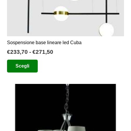
prodotto
Sospensione base lineare led Cuba
Fascia
€
233,70
-
€
271,50
di
Questo
Scegli
prezzo:
prodotto
da
ha
€233,70
più
a
varianti.
€271,50
Le
opzioni
possono
essere