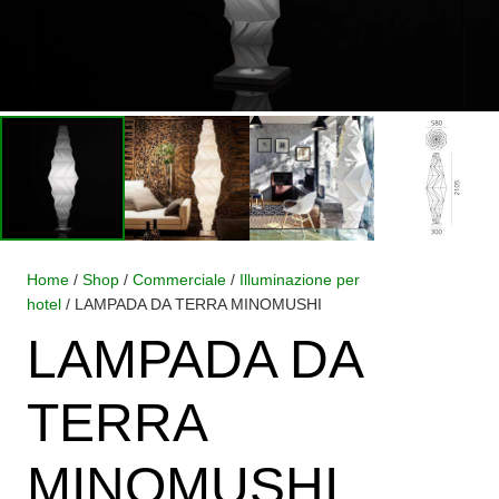
Home
/
Shop
/
Commerciale
/
Illuminazione per
hotel
/ LAMPADA DA TERRA MINOMUSHI
LAMPADA DA
TERRA
MINOMUSHI