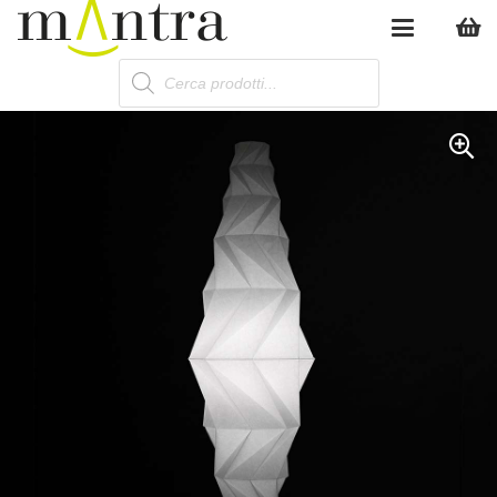
Products
search