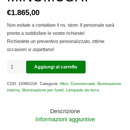
€
1.865,00
Non esitate a contattare il ns. store. Il personale sarà
pronto a soddisfare le vostre richieste!
Richiedete un preventivo personalizzato, ottime
occasioni vi aspettano!
LAMPADA
Aggiungi al carrello
Alternative:
DA
TERRA
COD:
1698010A
Categorie:
Altro
,
Commerciale
,
Illuminazione
MINOMUSHI
interna
,
Illuminazione per hotel
,
Lampade da terra
quantità
Descrizione
Informazioni aggiuntive