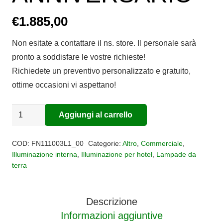
€
1.885,00
Non esitate a contattare il ns. store. Il personale sarà
pronto a soddisfare le vostre richieste!
Richiedete un preventivo personalizzato e gratuito,
ottime occasioni vi aspettano!
Lampada
Aggiungi al carrello
Alternative:
da
terra
COD:
FN111003L1_00
Categorie:
Altro
,
Commerciale
,
MITE
Illuminazione interna
,
Illuminazione per hotel
,
Lampade da
terra
ANNIVERSARIO
quantità
Descrizione
Informazioni aggiuntive