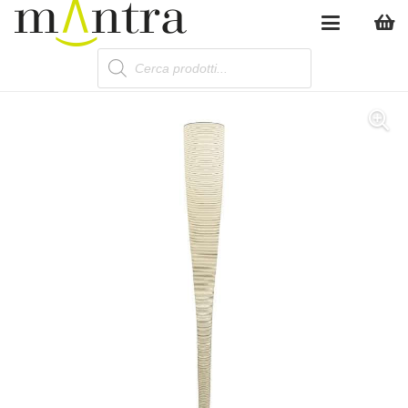
Products
search