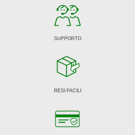
pagina
del
prodotto
SUPPORTO
RESI FACILI