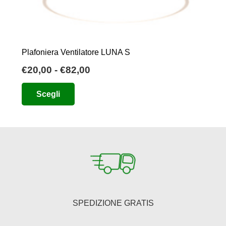
Plafoniera Ventilatore LUNA S
Fascia
€
20,00
-
€
82,00
di
Questo
Scegli
prezzo:
prodotto
da
ha
€20,00
più
a
varianti.
€82,00
Le
opzioni
possono
essere
SPEDIZIONE GRATIS
scelte
nella