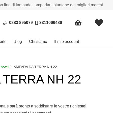
on line di lampade, lampadari, piantane dei migliori marchi
0883 895079
3311066486
erte
Blog
Chi siamo
Il mio account
 hotel
/ LAMPADA DA TERRA NH 22
 TERRA NH 22
sonale sarà pronto a soddisfare le vostre richieste!