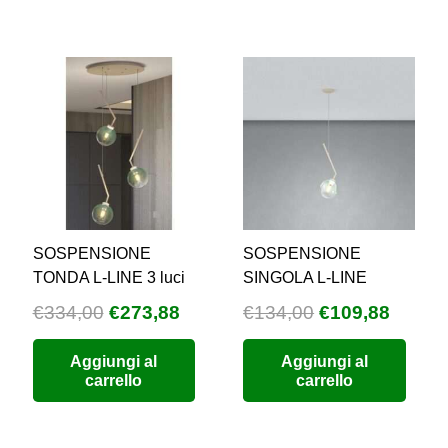
SOSPENSIONE
SOSPENSIONE
TONDA L-LINE 3 luci
SINGOLA L-LINE
Il
Il
Il
Il
€
334,00
€
273,88
€
134,00
€
109,88
prezzo
prezzo
prezzo
prezz
zzo
Aggiungi al
Aggiungi al
originale
attuale
originale
attual
carrello
carrello
uale
era:
è:
era:
è:
€334,00.
€273,88.
€134,00.
€109,8
9,60.