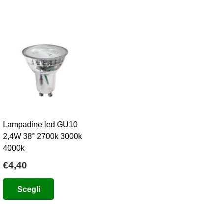
Lampadine led GU10
2,4W 38° 2700k 3000k
4000k
€
4,40
o
e
Questo
Scegli
prodotto
8.
ha
più