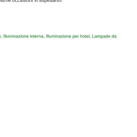
ttime occasioni vi aspettano!
e
,
Illuminazione interna
,
Illuminazione per hotel
,
Lampade da