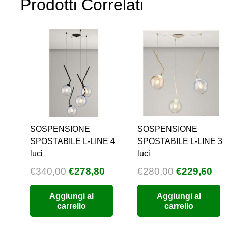
Prodotti Correlati
SOSPENSIONE
SOSPENSIONE
SPOSTABILE L-LINE 4
SPOSTABILE L-LINE 3
luci
luci
Il
Il
Il
Il
€
340,00
€
278,80
€
280,00
€
229,60
prezzo
prezzo
prezzo
pre
Aggiungi al
Aggiungi al
originale
attuale
originale
att
carrello
carrello
era:
è:
era:
è:
€340,00.
€278,80.
€280,00.
€22