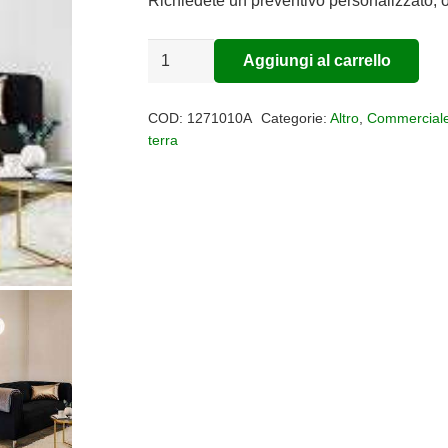
Richiedete un preventivo personalizzato, o
LAMPADA
Aggiungi al carrello
Alternative:
DA
TERRA
COD:
1271010A
Categorie:
Altro
,
Commercial
NH
terra
22
quantità