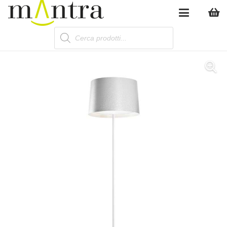
Products
search