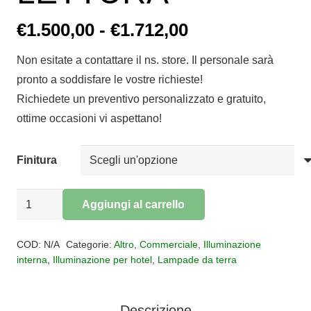
Fascia
€
1.500,00
-
€
1.712,00
di
Non esitate a contattare il ns. store. Il personale sarà
prezzo:
pronto a soddisfare le vostre richieste!
da
Richiedete un preventivo personalizzato e gratuito,
€1.500,00
ottime occasioni vi aspettano!
a
€1.712,00
Finitura
Lampada
Aggiungi al carrello
da
Alternative:
terra
COD:
N/A
Categorie:
Altro
,
Commerciale
,
Illuminazione
TWIGGY
interna
,
Illuminazione per hotel
,
Lampade da terra
LETTURA
quantità
Descrizione