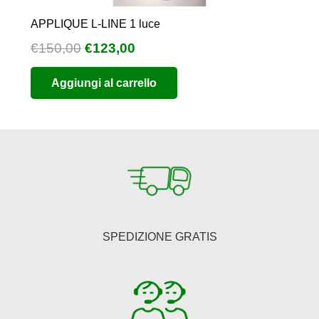
APPLIQUE L-LINE 1 luce
Il
Il
€
150,00
€
123,00
prezzo
prezzo
Aggiungi al carrello
originale
attuale
era:
è:
€150,00.
€123,00.
SPEDIZIONE GRATIS