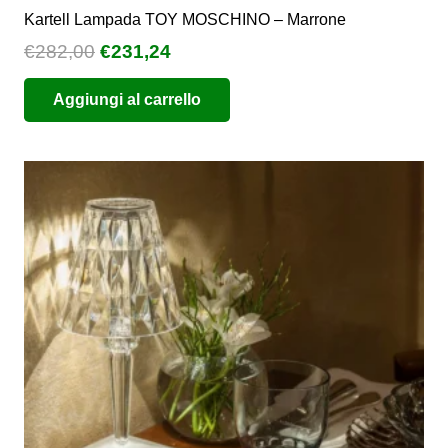
Kartell Lampada TOY MOSCHINO – Marrone
Il
Il
€
282,00
€
231,24
prezzo
prezzo
Aggiungi al carrello
originale
attuale
era:
è:
€282,00.
€231,24.