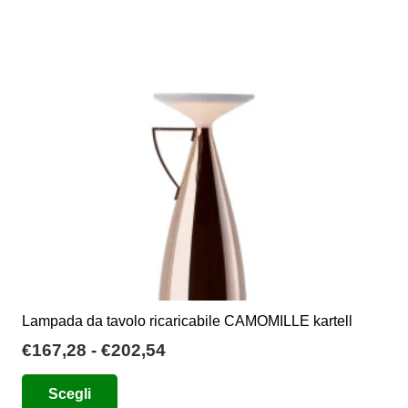
opzioni
possono
essere
scelte
nella
pagina
del
prodotto
Lampada da tavolo ricaricabile CAMOMILLE kartell
Fascia
€
167,28
-
€
202,54
di
Questo
Scegli
prezzo:
prodotto