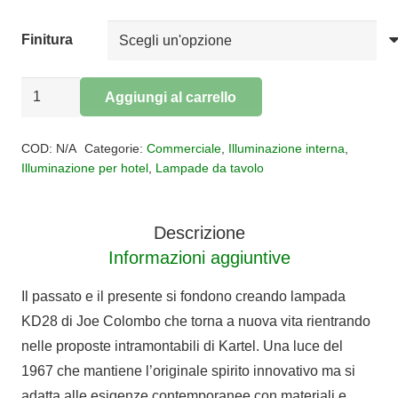
Finitura
Lampada
Aggiungi al carrello
kartell
Alternative:
KD28
COD:
N/A
Categorie:
Commerciale
,
Illuminazione interna
,
quantità
Illuminazione per hotel
,
Lampade da tavolo
Descrizione
Informazioni aggiuntive
Il passato e il presente si fondono creando lampada
KD28 di Joe Colombo che torna a nuova vita rientrando
nelle proposte intramontabili di Kartel. Una luce del
1967 che mantiene l’originale spirito innovativo ma si
adatta alle esigenze contemporanee con materiali e