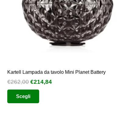
nella
pagina
del
prodotto
Kartell Lampada da tavolo Mini Planet Battery
Il
Il
€
262,00
€
214,84
prezzo
prezzo
Questo
Scegli
originale
attuale
prodotto
era:
è:
ha
€262,00.
€214,84.
più
varianti.
Le