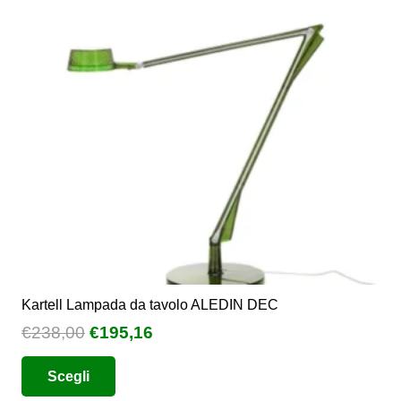
Kartell Lampada da tavolo ALEDIN DEC
Il
Il
€
238,00
€
195,16
prezzo
prezzo
Questo
Scegli
originale
attuale
prodotto