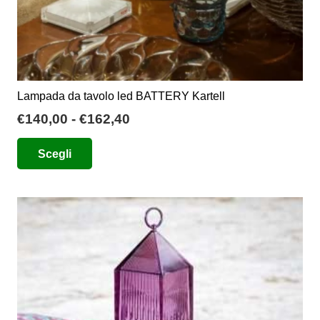
Lampada da tavolo led BATTERY Kartell
Fascia
€
140,00
-
€
162,40
di
Questo
Scegli
prezzo:
prodotto
da
ha
€140,00
più
a
varianti.
€162,40
Le
opzioni
possono
essere
scelte