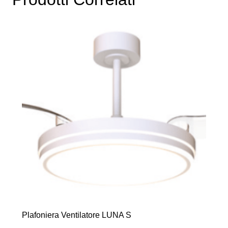
opzioni
possono
essere
scelte
nella
pagina
del
prodotto
Plafoniera Ventilatore LUNA S