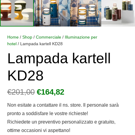
Home
/
Shop
/
Commerciale
/
Illuminazione per
hotel
/ Lampada kartell KD28
Lampada kartell
KD28
Il
Il
€
201,00
€
164,82
prezzo
prezzo
Non esitate a contattare il ns. store. Il personale sarà
originale
attuale
pronto a soddisfare le vostre richieste!
era:
è:
Richiedete un preventivo personalizzato e gratuito,
€201,00.
€164,82.
ottime occasioni vi aspettano!