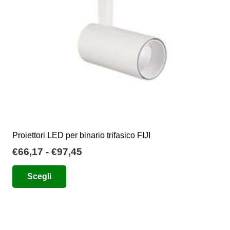
scelte
nella
pagina
del
prodotto
Proiettori LED per binario trifasico FIJI
Fascia
€
66,17
-
€
97,45
di
Questo
Scegli
prezzo:
prodotto
da
ha
€66,17
più
a
varianti.