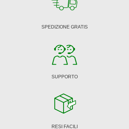
opzioni
possono
essere
SPEDIZIONE GRATIS
scelte
nella
pagina
del
prodotto
SUPPORTO
RESI FACILI