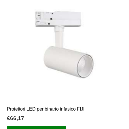
€97,45
Le
opzioni
possono
essere
scelte
nella
pagina
del
prodotto
Proiettori LED per binario trifasico FIJI
€
66,17