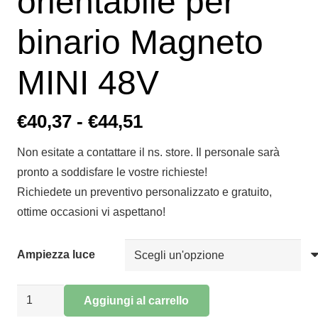
orientabile per
binario Magneto
MINI 48V
Fascia
€
40,37
-
€
44,51
di
Non esitate a contattare il ns. store. Il personale sarà
prezzo:
pronto a soddisfare le vostre richieste!
da
Richiedete un preventivo personalizzato e gratuito,
€40,37
ottime occasioni vi aspettano!
a
€44,51
Ampiezza luce
Linee
Aggiungi al carrello
led