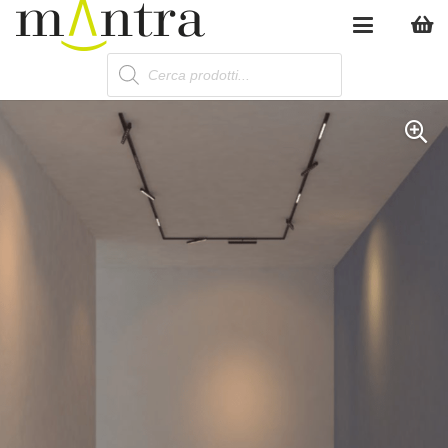
Products
search