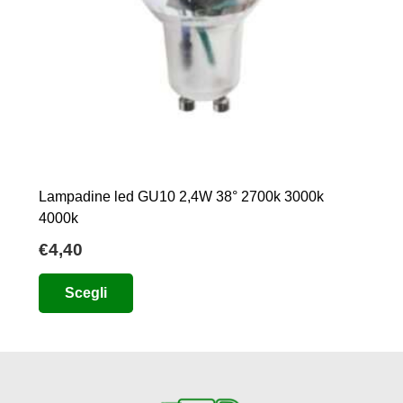
Lampadine led GU10 2,4W 38° 2700k 3000k
4000k
€
4,40
Questo
Scegli
prodotto
ha
più
varianti.
Le