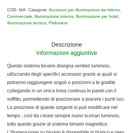
Alternative:
orientabile
COD:
N/A
Categorie:
Accessori per illuminazione da interno
,
per
Commerciale
,
Illuminazione interna
,
Illuminazione per hotel
,
Illuminazione tecnica
,
Plafoniere
binario
Magneto
MINI
Descrizione
48V
Informazioni aggiuntive
quantità
Questo sistema binario disegna sentieri luminosi,
utilizzando degli specifici accessori grazie ai quali si
potranno raggiungere angoli o posizioni a te gradite
collegando in un unica linea continua le pareti con il
soffitto, permettendo di posizionare a piacere i punti luci.
La posizione di queste sorgenti si può modificare nel
tempo , così da creare sempre nuovi scenari luminosi,
tutto questo grazie al sistema binario magnetico.
L’illuminazione su binario è disponibile in bianco e nero