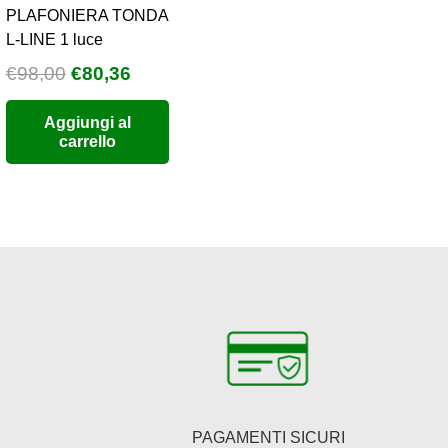
PLAFONIERA TONDA
L-LINE 1 luce
Il
Il
€
98,00
€
80,36
o
prezzo
prezzo
Aggiungi al
e
originale
attuale
carrello
era:
è:
6.
€98,00.
€80,36.
PAGAMENTI SICURI