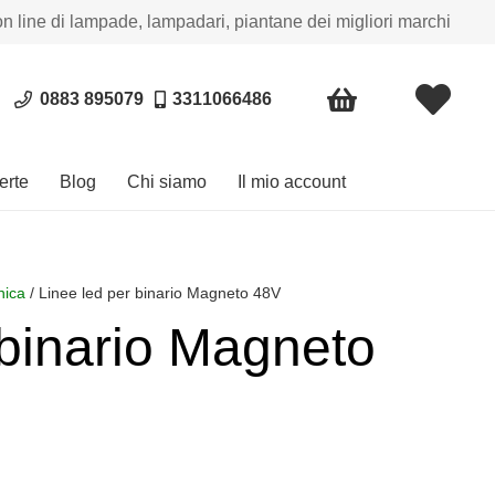
on line di lampade, lampadari, piantane dei migliori marchi
0883 895079
3311066486
erte
Blog
Chi siamo
Il mio account
nica
/ Linee led per binario Magneto 48V
 binario Magneto