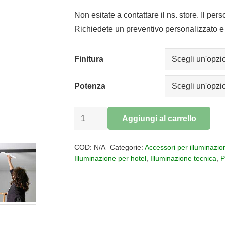
di
prezzo:
Non esitate a contattare il ns. store. Il per
da
Richiedete un preventivo personalizzato e 
€33,30
a
Finitura
€56,56
Potenza
Linee
Aggiungi al carrello
led
Alternative:
per
COD:
N/A
Categorie:
Accessori per illuminazio
binario
Illuminazione per hotel
,
Illuminazione tecnica
,
P
Magneto
48V
quantità