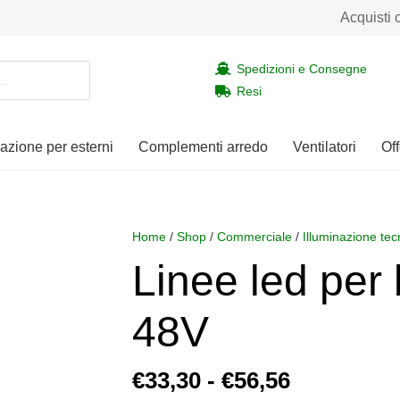
Acquisti 
Spedizioni e Consegne
Resi
nazione per esterni
Complementi arredo
Ventilatori
Off
Home
/
Shop
/
Commerciale
/
Illuminazione tec
Linee led per
48V
Fascia
€
33,30
-
€
56,56