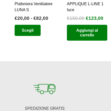
Plafoniera Ventilatore
APPLIQUE L-LINE 1
LUNA S
luce
Fascia
Il
Il
€
20,00
-
€
82,00
€
150,00
€
123,00
di
prezzo
pre
Questo
Scegli
Aggiungi al
prezzo:
originale
att
prodotto
carrello
da
era:
è:
ha
€20,00
€150,00.
€12
più
a
varianti.
€82,00
Le
opzioni
possono
essere
scelte
nella
pagina
del
SPEDIZIONE GRATIS