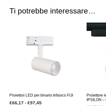
Ti potrebbe interessare…
Proiettori LED per binario trifasico FIJI
Proiettore l
IPSILON – 
Fascia
€
66,17
-
€
97,45