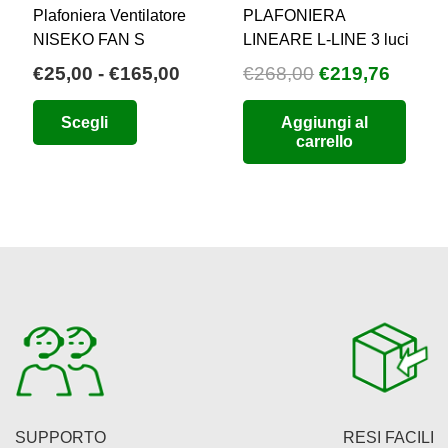
Plafoniera Ventilatore
PLAFONIERA
NISEKO FAN S
LINEARE L-LINE 3 luci
Fascia
Il
Il
€
25,00
-
€
165,00
€
268,00
€
219,76
zzo
di
prezzo
prezz
Questo
Scegli
Aggiungi al
uale
prezzo:
originale
attual
prodotto
carrello
da
era:
è:
ha
3,00.
€25,00
€268,00.
€219,7
più
a
varianti.
€165,00
Le
opzioni
possono
essere
scelte
nella
pagina
del
SUPPORTO
RESI FACILI