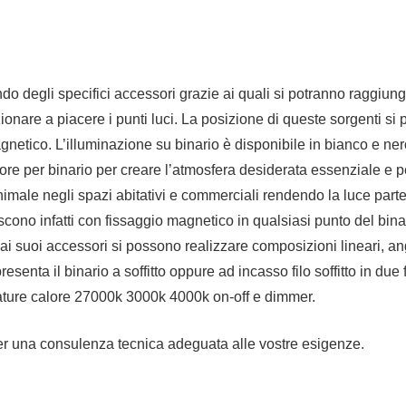
do degli specifici accessori grazie ai quali si potranno raggiung
sizionare a piacere i punti luci. La posizione di queste sorgenti 
magnetico. L’illuminazione su binario è disponibile in bianco e 
tore per binario per creare l’atmosfera desiderata essenziale e 
ale negli spazi abitativi e commerciali rendendo la luce parte int
riscono infatti con fissaggio magnetico in qualsiasi punto del bi
azie ai suoi accessori si possono realizzare composizioni lineari, a
resenta il binario a soffitto oppure ad incasso filo soffitto in due f
erature calore 27000k 3000k 4000k on-off e dimmer.
per una consulenza tecnica adeguata alle vostre esigenze.